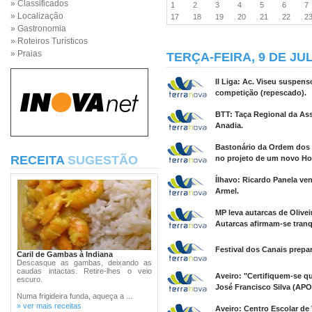
» Classificados
1
2
3
4
5
6
» Localização
17
18
19
20
21
22
2
» Gastronomia
» Roteiros Turísticos
» Praias
TERÇA-FEIRA, 9 DE JU
II Liga: Ac. Viseu suspens
competição (repescado).
BTT: Taça Regional da Ass
Anadia.
Bastonário da Ordem dos M
RECEITA
SUGESTÃO
no projeto de um novo Hos
Ílhavo: Ricardo Panela ve
Armel.
MP leva autarcas de Olive
Autarcas afirmam-se tranq
Festival dos Canais prepa
Caril de Gambas à Indiana
Descasque as gambas, deixando as
caudas intactas. Retire-lhes o veio
Aveiro: "Certifiquem-se q
escuro.
José Francisco Silva (AP
Numa frigideira funda, aqueça a ...
» ver mais receitas
Aveiro: Centro Escolar de 