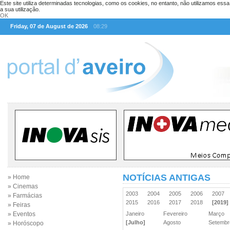
Este site utiliza determinadas tecnologias, como os cookies, no entanto, não utilizamos ess
a sua utilização.
OK
Friday, 07 de August de 2026
08:29
NOTÍCIAS ANTIGAS
» Home
» Cinemas
2003
2004
2005
2006
2007
» Farmácias
2015
2016
2017
2018
[2019]
» Feiras
» Eventos
Janeiro
Fevereiro
Março
[Julho]
Agosto
Setemb
» Horóscopo