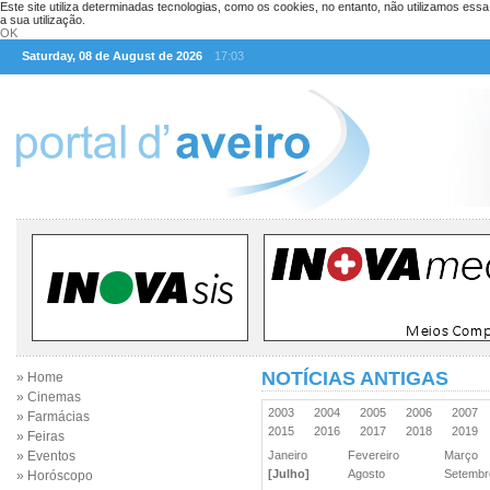
Este site utiliza determinadas tecnologias, como os cookies, no entanto, não utilizamos ess
a sua utilização.
OK
Saturday, 08 de August de 2026
17:03
NOTÍCIAS ANTIGAS
» Home
» Cinemas
2003
2004
2005
2006
2007
» Farmácias
2015
2016
2017
2018
2019
» Feiras
» Eventos
Janeiro
Fevereiro
Março
[Julho]
Agosto
Setemb
» Horóscopo