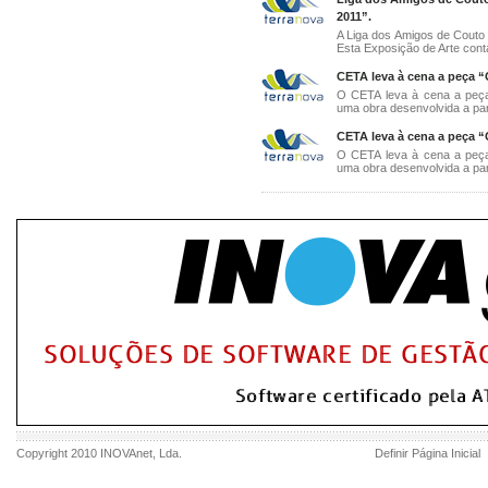
2011”.
A Liga dos Amigos de Couto
Esta Exposição de Arte conta
CETA leva à cena a peça “
O CETA leva à cena a peça
uma obra desenvolvida a part
CETA leva à cena a peça “
O CETA leva à cena a peça
uma obra desenvolvida a part
Copyright 2010
INOVAnet
, Lda.
Definir Página Inicial