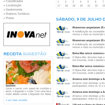
» Classificados
1
2
3
4
5
6
» Localização
17
18
19
20
21
22
2
» Gastronomia
» Roteiros Turísticos
» Praias
SÁBADO, 9 DE JULHO D
Ilhavenses angariaram 25 
A mobilização da sociedade 
meses e meio no município de
Ilhavenses angariaram 25 
A mobilização da sociedade 
meses e meio no município de
RECEITA
SUGESTÃO
Beira-Mar vence romenos d
O Beira-Mar derrotou hoje o 
em Gouveia, onde o plantel au
Beira-Mar vence romenos d
O Beira-Mar derrotou hoje o 
em Gouveia, onde o plantel au
Arranca este domingo a A
Arranca este domingo a Ac
Sashimi
participantes, entre os 11 e 
Lavar e secar com papel de cozinha o
atum, o linguado e a lula. Com uma faca
Arranca este domingo a A
muito afiada cortar o linguado em fatias
Arranca este domingo a Ac
...
participantes, entre os 11 e 
» ver mais receitas
130 mil na Feira da Vinha