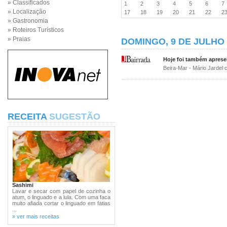
» Classificados
1
2
3
4
5
6
» Localização
17
18
19
20
21
22
2
» Gastronomia
» Roteiros Turísticos
» Praias
DOMINGO, 9 DE JULHO 
Hoje foi também aprese
Beira-Mar - Mário Jardel
RECEITA
SUGESTÃO
Sashimi
Lavar e secar com papel de cozinha o
atum, o linguado e a lula. Com uma faca
muito afiada cortar o linguado em fatias
...
» ver mais receitas