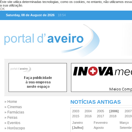
Este site utiliza determinadas tecnologias, como os cookies, no entanto, não utilizamos ess
a sua utilização.
OK
Saturday, 08 de August de 2026
18:54
NOTÍCIAS ANTIGAS
» Home
» Cinemas
2003
2004
2005
[2006]
200
» Farmácias
2015
2016
2017
2018
201
» Feiras
» Eventos
Janeiro
Fevereiro
Março
[Julho]
Agosto
Setemb
» Horóscopo