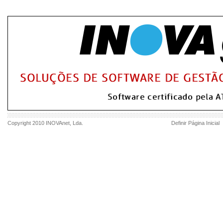
Copyright 2010
INOVAnet
, Lda.
Definir Página Inicial