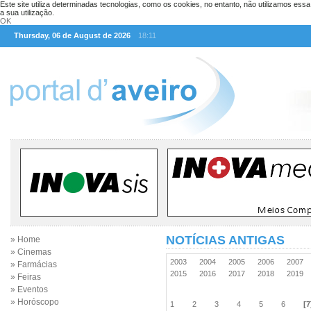
Este site utiliza determinadas tecnologias, como os cookies, no entanto, não utilizamos ess
a sua utilização.
OK
Thursday, 06 de August de 2026
18:11
NOTÍCIAS ANTIGAS
» Home
» Cinemas
2003
2004
2005
2006
2007
» Farmácias
2015
2016
2017
2018
2019
» Feiras
» Eventos
» Horóscopo
1
2
3
4
5
6
[7