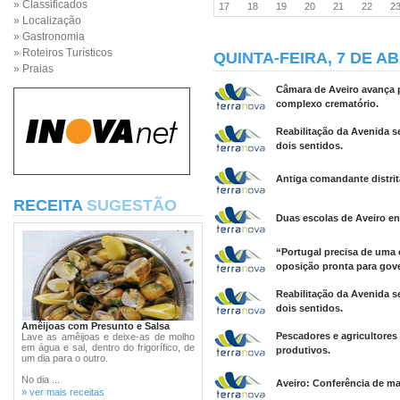
» Classificados
17
18
19
20
21
22
2
» Localização
» Gastronomia
» Roteiros Turísticos
QUINTA-FEIRA, 7 DE AB
» Praias
Câmara de Aveiro avança 
complexo crematório.
Reabilitação da Avenida s
dois sentidos.
Antiga comandante distrita
RECEITA
SUGESTÃO
Duas escolas de Aveiro en
“Portugal precisa de uma
oposição pronta para gov
Reabilitação da Avenida s
dois sentidos.
Amêijoas com Presunto e Salsa
Pescadores e agricultores 
Lave as amêijoas e deixe-as de molho
em água e sal, dentro do frigorífico, de
produtivos.
um dia para o outro.
No dia ...
Aveiro: Conferência de ma
» ver mais receitas