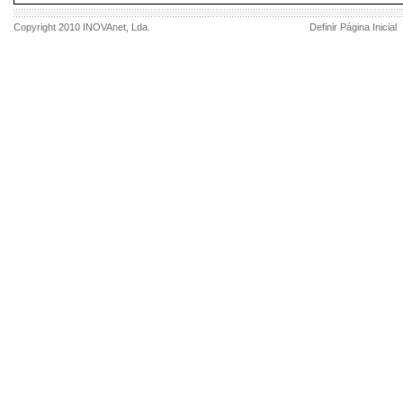
Copyright 2010
INOVAnet
, Lda.
Definir Página Inicial