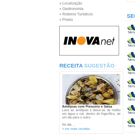
» Localização
» Gastronomia
» Roteiros Turísticos
SE
» Praias
RECEITA
SUGESTÃO
Amêijoas com Presunto e Salsa
Lave as amêijoas e deixe-as de molho
em água e sal, dentro do frigorífico, de
um dia para o outro.
No dia ...
» ver mais receitas