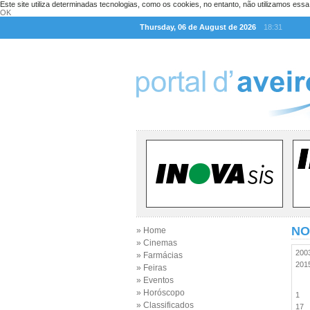
Este site utiliza determinadas tecnologias, como os cookies, no entanto, não utilizamos ess
OK
Thursday, 06 de August de 2026
18:31
NO
» Home
» Cinemas
20
» Farmácias
20
» Feiras
» Eventos
» Horóscopo
1
» Classificados
17