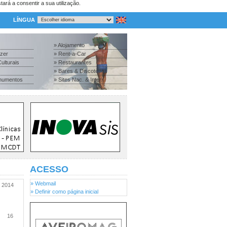
tará a consentir a sua utilização.
LÍNGUA
» Alojamento
azer
» Rent-a-Car
ulturais
» Restaurantes
» Bares & Discotecas
numentos
» Sites Nac. & Inter.
ACESSO
» Webmail
2014
» Definir como página inicial
16