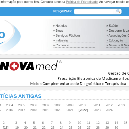
a informação para outros fins. Consulte a nossa
Política de Privacidade
. Ao navegar no site es
PESQUISAR
» Notícias
» Saúde
» Blogs
» Desporto & L
» Serviços Públicos
» Associações C
» Indústria
» Educação
» Comércio
» Museus & Mo
TÍCIAS ANTIGAS
03
2004
2005
2006
2007
2008
2009
2010
2011
2012
2013
15
2016
2017
2018
2019
2020
2021
[2022]
2023
2024
2
3
4
5
6
7
8
9
10
11
12
13
14
15
[18]
19
20
21
22
23
24
25
26
27
28
29
30