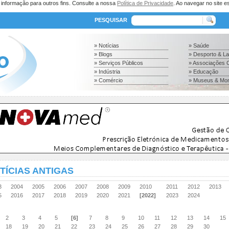
a informação para outros fins. Consulte a nossa
Política de Privacidade
. Ao navegar no site es
PESQUISAR
» Notícias
» Saúde
» Blogs
» Desporto & L
» Serviços Públicos
» Associações C
» Indústria
» Educação
» Comércio
» Museus & Mo
TÍCIAS ANTIGAS
03
2004
2005
2006
2007
2008
2009
2010
2011
2012
2013
15
2016
2017
2018
2019
2020
2021
[2022]
2023
2024
2
3
4
5
[6]
7
8
9
10
11
12
13
14
15
18
19
20
21
22
23
24
25
26
27
28
29
30