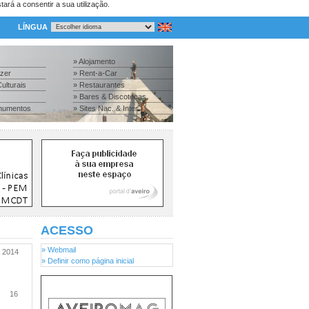
tará a consentir a sua utilização.
LÍNGUA
» Alojamento
azer
» Rent-a-Car
ulturais
» Restaurantes
» Bares & Discotecas
numentos
» Sites Nac. & Inter.
ACESSO
» Webmail
2014
» Definir como página inicial
16