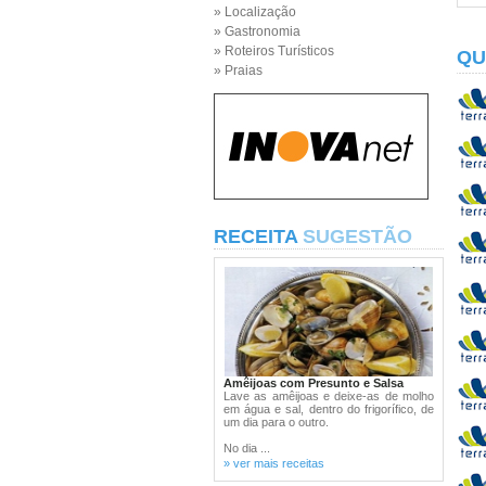
» Localização
» Gastronomia
» Roteiros Turísticos
QU
» Praias
RECEITA
SUGESTÃO
Amêijoas com Presunto e Salsa
Lave as amêijoas e deixe-as de molho
em água e sal, dentro do frigorífico, de
um dia para o outro.
No dia ...
» ver mais receitas