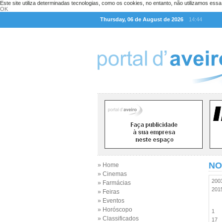
Este site utiliza determinadas tecnologias, como os cookies, no entanto, não utilizamos ess
OK
Thursday, 06 de August de 2026
14:44
NO
» Home
» Cinemas
20
» Farmácias
20
» Feiras
» Eventos
» Horóscopo
1
» Classificados
17