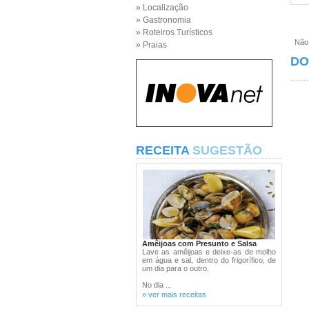
» Localização
» Gastronomia
» Roteiros Turísticos
Não e
» Praias
DO
RECEITA
SUGESTÃO
Amêijoas com Presunto e Salsa
Lave as amêijoas e deixe-as de molho
em água e sal, dentro do frigorífico, de
um dia para o outro.
No dia ...
» ver mais receitas