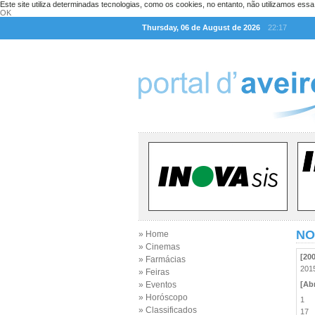
Este site utiliza determinadas tecnologias, como os cookies, no entanto, não utilizamos ess
OK
Thursday, 06 de August de 2026
22:17
NO
» Home
» Cinemas
[20
» Farmácias
20
» Feiras
» Eventos
[Abr
» Horóscopo
1
» Classificados
17