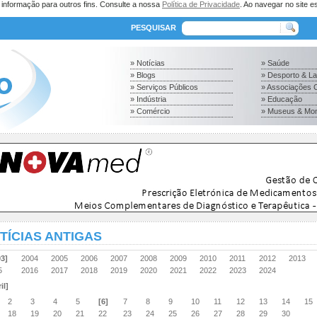
a informação para outros fins. Consulte a nossa
Política de Privacidade
. Ao navegar no site es
PESQUISAR
» Notícias
» Saúde
» Blogs
» Desporto & L
» Serviços Públicos
» Associações C
» Indústria
» Educação
» Comércio
» Museus & Mo
TÍCIAS ANTIGAS
03]
2004
2005
2006
2007
2008
2009
2010
2011
2012
2013
15
2016
2017
2018
2019
2020
2021
2022
2023
2024
il]
2
3
4
5
[6]
7
8
9
10
11
12
13
14
15
18
19
20
21
22
23
24
25
26
27
28
29
30