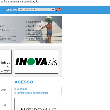
tará a consentir a sua utilização.
LÍNGUA
» Alojamento
azer
» Rent-a-Car
ulturais
» Restaurantes
» Bares & Discotecas
numentos
» Sites Nac. & Inter.
ACESSO
» Webmail
2014
» Definir como página inicial
16