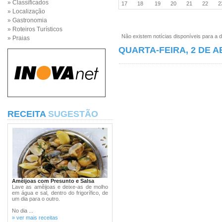
» Classificados
17
18
19
20
21
22
» Localização
» Gastronomia
» Roteiros Turísticos
Não existem notícias disponíveis para a d
» Praias
QUARTA-FEIRA, 2 DE A
RECEITA
SUGESTÃO
Amêijoas com Presunto e Salsa
Lave as amêijoas e deixe-as de molho
em água e sal, dentro do frigorífico, de
um dia para o outro.
No dia ...
» ver mais receitas