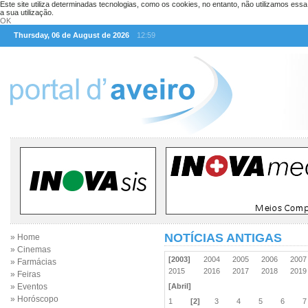
Este site utiliza determinadas tecnologias, como os cookies, no entanto, não utilizamos ess
a sua utilização.
OK
Thursday, 06 de August de 2026
12:59
NOTÍCIAS ANTIGAS
» Home
» Cinemas
[2003]
2004
2005
2006
200
» Farmácias
2015
2016
2017
2018
201
» Feiras
» Eventos
[Abril]
» Horóscopo
1
[2]
3
4
5
6