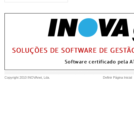
Copyright 2010
INOVAnet
, Lda.
Definir Página Inicial