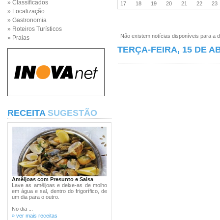
» Classificados
17
18
19
20
21
22
2
» Localização
» Gastronomia
» Roteiros Turísticos
Não existem notícias disponíveis para a d
» Praias
TERÇA-FEIRA, 15 DE AB
RECEITA
SUGESTÃO
Amêijoas com Presunto e Salsa
Lave as amêijoas e deixe-as de molho
em água e sal, dentro do frigorífico, de
um dia para o outro.
No dia ...
» ver mais receitas