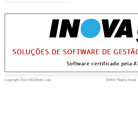
Copyright 2010
INOVAnet
, Lda.
Definir Página Inicial