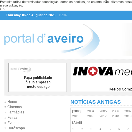
Este site utiliza determinadas tecnologias, como os cookies, no entanto, não utilizamos ess
a sua utilização.
OK
Thursday, 06 de August de 2026
15:34
NOTÍCIAS ANTIGAS
» Home
» Cinemas
[2003]
2004
2005
2006
200
» Farmácias
2015
2016
2017
2018
201
» Feiras
» Eventos
[Abril]
» Horóscopo
1
2
3
4
5
6
7