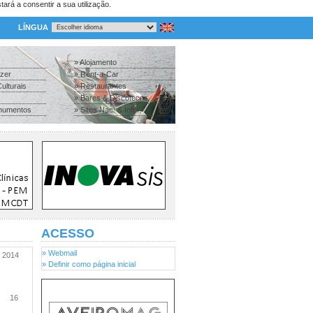
tará a consentir a sua utilização.
LÍNGUA
» Alojamento
azer
» Rent-a-Car
ulturais
» Restaurantes
» Bares & Discotecas
numentos
» Sites Nac. & Inter.
ACESSO
» Webmail
2014
» Definir como página inicial
16