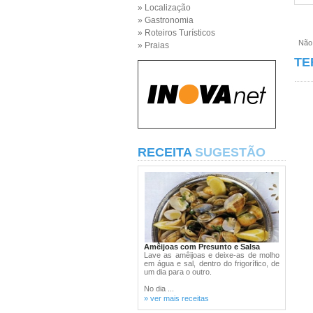
» Localização
» Gastronomia
» Roteiros Turísticos
Não e
» Praias
TE
RECEITA
SUGESTÃO
Amêijoas com Presunto e Salsa
Lave as amêijoas e deixe-as de molho
em água e sal, dentro do frigorífico, de
um dia para o outro.
No dia ...
» ver mais receitas