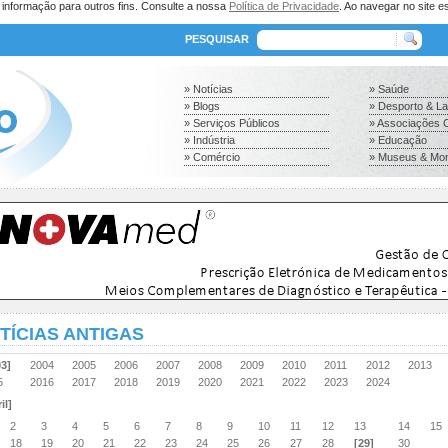
a informação para outros fins. Consulte a nossa
Política de Privacidade
. Ao navegar no site es
PESQUISAR
» Notícias
» Saúde
» Blogs
» Desporto & L
» Serviços Públicos
» Associações C
» Indústria
» Educação
» Comércio
» Museus & Mo
TÍCIAS ANTIGAS
03]
2004
2005
2006
2007
2008
2009
2010
2011
2012
2013
15
2016
2017
2018
2019
2020
2021
2022
2023
2024
il]
2
3
4
5
6
7
8
9
10
11
12
13
14
15
18
19
20
21
22
23
24
25
26
27
28
[29]
30