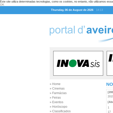
Este site utiliza determinadas tecnologias, como os cookies, no entanto, não utilizamos ess
OK
Thursday, 06 de August de 2026
14:13
NO
» Home
» Cinemas
[20
» Farmácias
20
» Feiras
» Eventos
[Abr
» Horóscopo
1
» Classificados
17