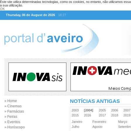
Este site utiliza determinadas tecnologias, como os cookies, no entanto, não utilizamos ess
a sua utilização.
OK
Thursday, 06 de August de 2026
18:27
NOTÍCIAS ANTIGAS
» Home
» Cinemas
2003
[2004]
2005
2006
200
» Farmácias
2015
2016
2017
2018
201
» Feiras
» Eventos
Janeiro
Fevereiro
Março
Julho
Agosto
Setemb
» Horóscopo