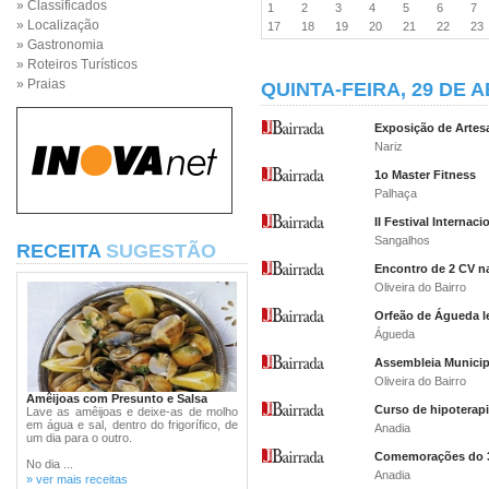
» Classificados
1
2
3
4
5
6
7
» Localização
17
18
19
20
21
22
2
» Gastronomia
» Roteiros Turísticos
» Praias
QUINTA-FEIRA, 29 DE A
Exposição de Artes
Nariz
1o Master Fitness
Palhaça
II Festival Internac
Sangalhos
RECEITA
SUGESTÃO
Encontro de 2 CV n
Oliveira do Bairro
Orfeão de Águeda l
Águeda
Assembleia Municipa
Oliveira do Bairro
Amêijoas com Presunto e Salsa
Curso de hipoterap
Lave as amêijoas e deixe-as de molho
em água e sal, dentro do frigorífico, de
Anadia
um dia para o outro.
Comemorações do 30
No dia ...
Anadia
» ver mais receitas