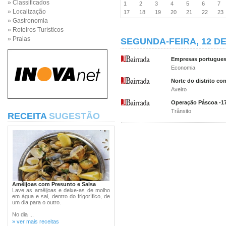
» Classificados
1
2
3
4
5
6
7
» Localização
17
18
19
20
21
22
2
» Gastronomia
» Roteiros Turísticos
» Praias
SEGUNDA-FEIRA, 12 DE
Empresas portugues
Economia
Norte do distrito c
Aveiro
Operação Páscoa -17
Trânsito
RECEITA
SUGESTÃO
Amêijoas com Presunto e Salsa
Lave as amêijoas e deixe-as de molho
em água e sal, dentro do frigorífico, de
um dia para o outro.
No dia ...
» ver mais receitas