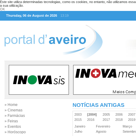
Este site utiliza determinadas tecnologias, como os cookies, no entanto, não utilizamos ess
a sua utilização.
OK
Thursday, 06 de August de 2026
13:19
NOTÍCIAS ANTIGAS
» Home
» Cinemas
2003
[2004]
2005
2006
200
» Farmácias
2015
2016
2017
2018
201
» Feiras
» Eventos
Janeiro
Fevereiro
Março
Julho
Agosto
Setemb
» Horóscopo