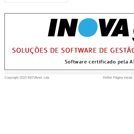
Copyright 2010
INOVAnet
, Lda.
Definir Página Inicial