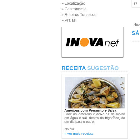
» Localização
17
» Gastronomia
» Roteiros Turísticos
» Praias
Não e
SÁ
RECEITA
SUGESTÃO
Amêijoas com Presunto e Salsa
Lave as amêijoas e deixe-as de molho
em água e sal, dentro do frigorífico, de
um dia para o outro.
No dia ...
» ver mais receitas