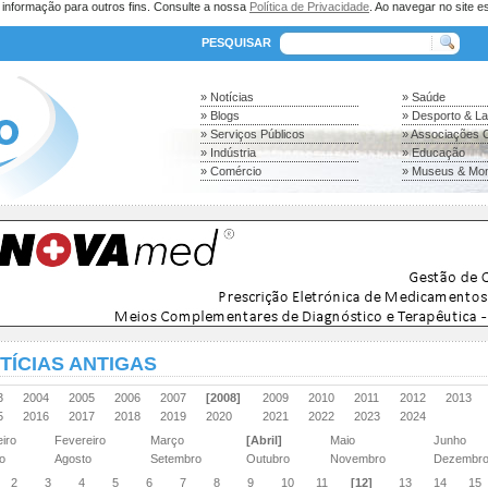
a informação para outros fins. Consulte a nossa
Política de Privacidade
. Ao navegar no site es
PESQUISAR
» Notícias
» Saúde
» Blogs
» Desporto & L
» Serviços Públicos
» Associações C
» Indústria
» Educação
» Comércio
» Museus & Mo
TÍCIAS ANTIGAS
03
2004
2005
2006
2007
[2008]
2009
2010
2011
2012
2013
15
2016
2017
2018
2019
2020
2021
2022
2023
2024
eiro
Fevereiro
Março
[Abril]
Maio
Junho
ho
Agosto
Setembro
Outubro
Novembro
Dezembr
2
3
4
5
6
7
8
9
10
11
[12]
13
14
15