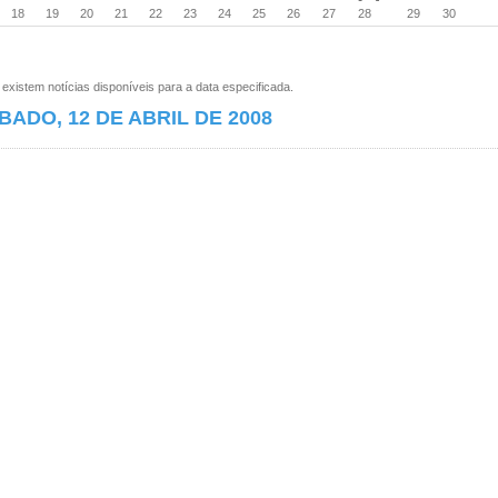
18
19
20
21
22
23
24
25
26
27
28
29
30
xistem notícias disponíveis para a data especificada.
BADO, 12 DE ABRIL DE 2008