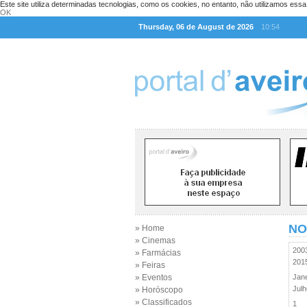
Este site utiliza determinadas tecnologias, como os cookies, no entanto, não utilizamos ess
OK
Thursday, 06 de August de 2026
10:54
NO
» Home
» Cinemas
20
» Farmácias
20
» Feiras
» Eventos
Jan
Jul
» Horóscopo
» Classificados
1