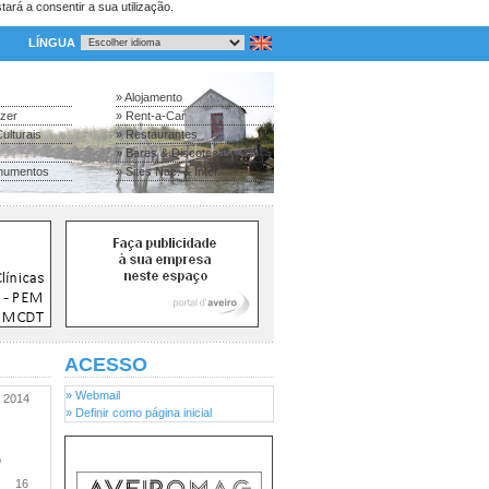
tará a consentir a sua utilização.
LÍNGUA
» Alojamento
azer
» Rent-a-Car
ulturais
» Restaurantes
» Bares & Discotecas
numentos
» Sites Nac. & Inter.
ACESSO
» Webmail
2014
» Definir como página inicial
o
16