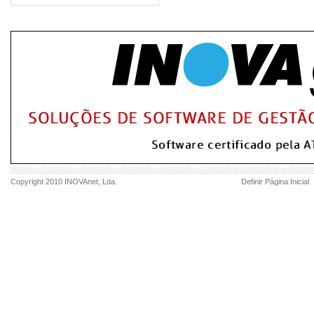
Copyright 2010
INOVAnet
, Lda.
Definir Página Inicial