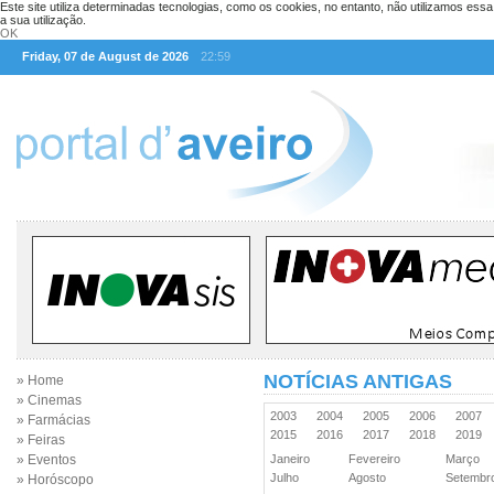
Este site utiliza determinadas tecnologias, como os cookies, no entanto, não utilizamos ess
a sua utilização.
OK
Friday, 07 de August de 2026
22:59
NOTÍCIAS ANTIGAS
» Home
» Cinemas
2003
2004
2005
2006
2007
» Farmácias
2015
2016
2017
2018
2019
» Feiras
» Eventos
Janeiro
Fevereiro
Março
Julho
Agosto
Setemb
» Horóscopo