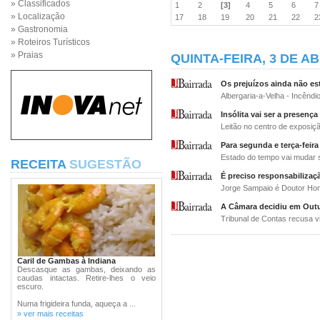
» Classificados
1
2
[3]
4
5
6
» Localização
17
18
19
20
21
22
» Gastronomia
» Roteiros Turísticos
» Praias
QUINTA-FEIRA, 3 DE AB
Os prejuízos ainda não e
Albergaria-a-Velha - Incênd
Insólita vai ser a presença
Leitão no centro de exposiçã
Para segunda e terça-feira
Estado do tempo vai mudar si
RECEITA
SUGESTÃO
É preciso responsabilizaç
Jorge Sampaio é Doutor Hon
A Câmara decidiu em Outu
Tribunal de Contas recusa v
Caril de Gambas à Indiana
Descasque as gambas, deixando as
caudas intactas. Retire-lhes o veio
escuro.
Numa frigideira funda, aqueça a ...
» ver mais receitas