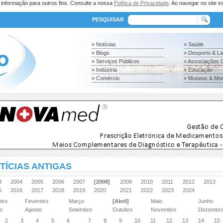
a informação para outros fins. Consulte a nossa
Política de Privacidade
. Ao navegar no site es
PESQUISAR
» Notícias
» Saúde
» Blogs
» Desporto & L
» Serviços Públicos
» Associações C
» Indústria
» Educação
» Comércio
» Museus & Mo
TÍCIAS ANTIGAS
03
2004
2005
2006
2007
[2008]
2009
2010
2011
2012
2013
15
2016
2017
2018
2019
2020
2021
2022
2023
2024
eiro
Fevereiro
Março
[Abril]
Maio
Junho
ho
Agosto
Setembro
Outubro
Novembro
Dezembr
2
3
4
5
6
7
8
9
10
11
12
13
14
15