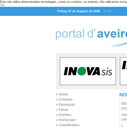
Este site utiliza determinadas tecnologias, como os cookies, no entanto, não utilizamos ess
OK
Friday, 07 de August de 2026
14:49
NO
» Home
» Cinemas
20
» Farmácias
20
» Feiras
» Eventos
Jan
Jul
» Horóscopo
» Classificados
1