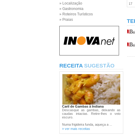
» Localização
17
» Gastronomia
» Roteiros Turísticos
» Praias
TE
RECEITA
SUGESTÃO
Caril de Gambas à Indiana
Descasque as gambas, deixando as
caudas intactas. Retire-lhes o veio
escuro.
Numa frigideira funda, aqueça a ...
» ver mais receitas