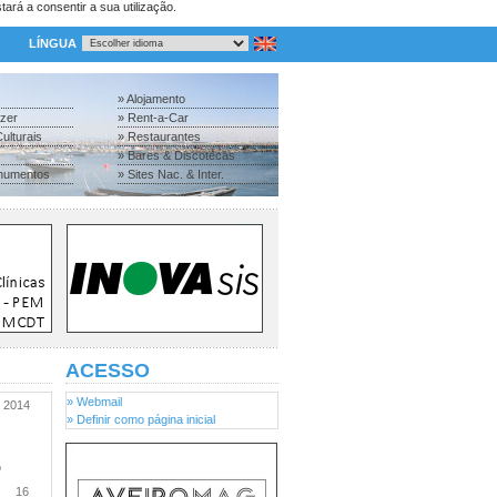
tará a consentir a sua utilização.
LÍNGUA
» Alojamento
azer
» Rent-a-Car
ulturais
» Restaurantes
» Bares & Discotecas
numentos
» Sites Nac. & Inter.
ACESSO
» Webmail
2014
» Definir como página inicial
o
16