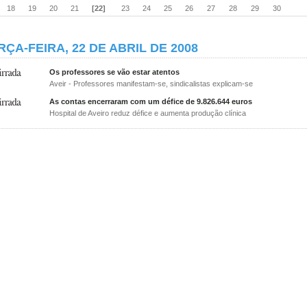
18
19
20
21
[22]
23
24
25
26
27
28
29
30
RÇA-FEIRA, 22 DE ABRIL DE 2008
Os professores se vão estar atentos
Aveir - Professores manifestam-se, sindicalistas explicam-se
As contas encerraram com um défice de 9.826.644 euros
Hospital de Aveiro reduz défice e aumenta produção clínica