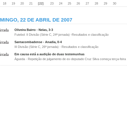
18
19
20
21
[22]
23
24
25
26
27
28
29
30
MINGO, 22 DE ABRIL DE 2007
Oliveira Bairro - Nelas, 3-3
Futebol: II Divisão (Série C, 24ª jornada) -Resultados e classificação
Santacombadense - Anadia, 0-4
III Divisão (Série C, 26ª jornada) - Resultados e classificação
Em causa está a audição de duas testemunhas
Águeda - Repetição de julgamento de ex-deputado Cruz Silva começa terça-feira