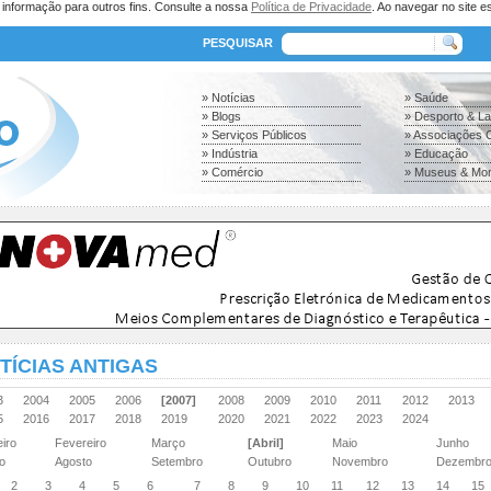
a informação para outros fins. Consulte a nossa
Política de Privacidade
. Ao navegar no site es
PESQUISAR
» Notícias
» Saúde
» Blogs
» Desporto & L
» Serviços Públicos
» Associações C
» Indústria
» Educação
» Comércio
» Museus & Mo
TÍCIAS ANTIGAS
03
2004
2005
2006
[2007]
2008
2009
2010
2011
2012
2013
15
2016
2017
2018
2019
2020
2021
2022
2023
2024
eiro
Fevereiro
Março
[Abril]
Maio
Junho
ho
Agosto
Setembro
Outubro
Novembro
Dezembr
2
3
4
5
6
7
8
9
10
11
12
13
14
15