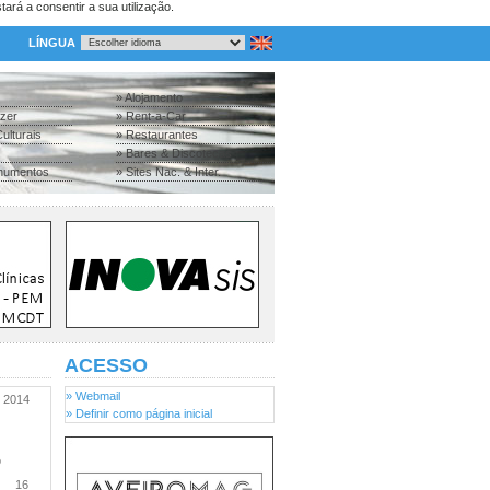
tará a consentir a sua utilização.
LÍNGUA
» Alojamento
azer
» Rent-a-Car
ulturais
» Restaurantes
» Bares & Discotecas
numentos
» Sites Nac. & Inter.
ACESSO
» Webmail
2014
» Definir como página inicial
o
16