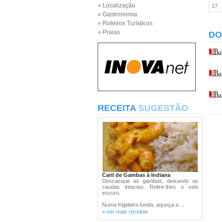
» Localização
17
» Gastronomia
» Roteiros Turísticos
» Praias
DO
RECEITA
SUGESTÃO
Caril de Gambas à Indiana
Descasque as gambas, deixando as
caudas intactas. Retire-lhes o veio
escuro.
Numa frigideira funda, aqueça a ...
» ver mais receitas