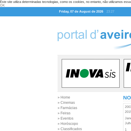
Este site utiliza determinadas tecnologias, como os cookies, no entanto, não utilizamos ess
OK
Friday, 07 de August de 2026
23:27
NO
» Home
» Cinemas
20
» Farmácias
20
» Feiras
» Eventos
Jan
Jul
» Horóscopo
» Classificados
1