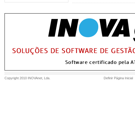
Copyright 2010
INOVAnet
, Lda.
Definir Página Inicial