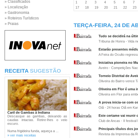
» Classificados
1
2
3
4
5
6
7
» Localização
17
18
19
20
21
22
2
» Gastronomia
» Roteiros Turísticos
» Praias
TERÇA-FEIRA, 24 DE AB
Tudo se decidirá na últ
Tribuna de Honra - Vida 
Estarão presentes médi
A Feira do Oculto regress
Iniciativa pioneira no 
Aveiro - Competições Naci
RECEITA
SUGESTÃO
Torneio Distrital de Av
Oliveira do Bairro vence T
Oliveira em Flor é uma i
Oliveira em Flor para emb
A prova inicia-se com os
Oiã - 24 horas Oiã em Kar
Caril de Gambas à Indiana
Este certame vai reunir 
Descasque as gambas, deixando as
caudas intactas. Retire-lhes o veio
Club de Ancas - II festival
escuro.
Principais títulos dos jo
Numa frigideira funda, aqueça a ...
Revista da Imprensa da R
» ver mais receitas