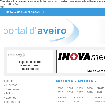
Este site utiliza determinadas tecnologias, como os cookies, no entanto, não utilizamos ess
a sua utilização.
OK
Friday, 07 de August de 2026
14:12
NOTÍCIAS ANTIGAS
» Home
» Cinemas
2003
2004
2005
2006
[2007]
» Farmácias
2015
2016
2017
2018
2019
» Feiras
» Eventos
Janeiro
Fevereiro
Março
Julho
Agosto
Setemb
» Horóscopo