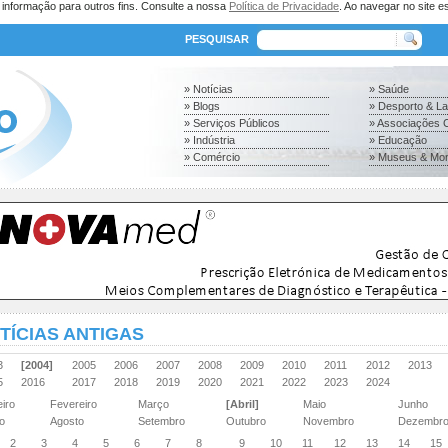
a informação para outros fins. Consulte a nossa
Política de Privacidade
. Ao navegar no site es
PESQUISAR
» Notícias
» Saúde
» Blogs
» Desporto & L
» Serviços Públicos
» Associações C
» Indústria
» Educação
» Comércio
» Museus & Mo
TÍCIAS ANTIGAS
03
[2004]
2005
2006
2007
2008
2009
2010
2011
2012
2013
15
2016
2017
2018
2019
2020
2021
2022
2023
2024
eiro
Fevereiro
Março
[Abril]
Maio
Junho
ho
Agosto
Setembro
Outubro
Novembro
Dezembr
2
3
4
5
6
7
8
9
10
11
12
13
14
15