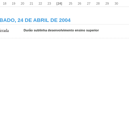
18
19
20
21
22
23
[24]
25
26
27
28
29
30
BADO, 24 DE ABRIL DE 2004
Durão sublinha desenvolvimento ensino superior