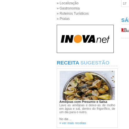
» Localização
17
» Gastronomia
» Roteiros Turísticos
» Praias
SÁ
RECEITA
SUGESTÃO
Amêijoas com Presunto e Salsa
Lave as amêijoas e deixe-as de molho
em água e sal, dentro do frigorífico, de
um dia para o outro.
No dia ...
» ver mais receitas