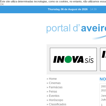
Este site utiliza determinadas tecnologias, como os cookies, no entanto, não utilizamos ess
OK
Thursday, 06 de August de 2026
14:39
NO
» Home
» Cinemas
20
» Farmácias
20
» Feiras
» Eventos
Jan
Jul
» Horóscopo
» Classificados
1