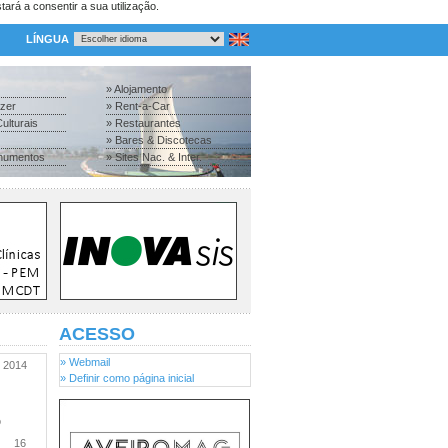
tará a consentir a sua utilização.
LÍNGUA
» Alojamento
azer
» Rent-a-Car
ulturais
» Restaurantes
» Bares & Discotecas
numentos
» Sites Nac. & Inter.
ACESSO
» Webmail
2014
» Definir como página inicial
o
16