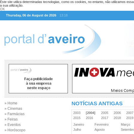
Este site utiliza determinadas tecnologias, como os cookies, no entanto, não utilizamos ess
a sua utilização.
OK
Thursday, 06 de August de 2026
13:18
NOTÍCIAS ANTIGAS
» Home
» Cinemas
2003
[2004]
2005
2006
200
» Farmácias
2015
2016
2017
2018
201
» Feiras
» Eventos
Janeiro
Fevereiro
Março
Julho
Agosto
Setemb
» Horóscopo