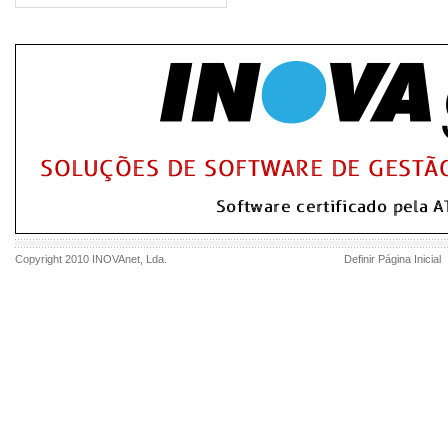
Copyright 2010
INOVAnet
, Lda.
Definir Página Inicial