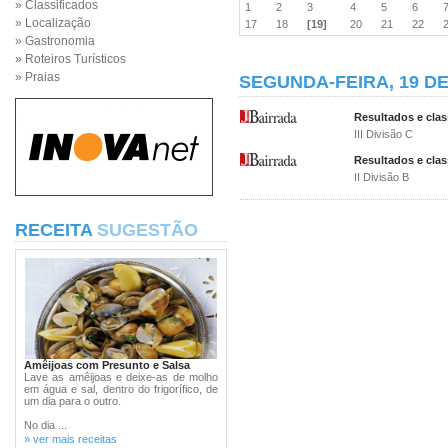
» Classificados
1
2
3
4
5
6
» Localização
17
18
[19]
20
21
22
» Gastronomia
» Roteiros Turísticos
» Praias
SEGUNDA-FEIRA, 19 DE
Resultados e clas
III Divisão C
Resultados e clas
II Divisão B
RECEITA
SUGESTÃO
Amêijoas com Presunto e Salsa
Lave as amêijoas e deixe-as de molho
em água e sal, dentro do frigorífico, de
um dia para o outro.
No dia ...
» ver mais receitas