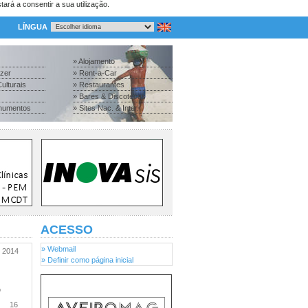
tará a consentir a sua utilização.
LÍNGUA
» Alojamento
azer
» Rent-a-Car
ulturais
» Restaurantes
» Bares & Discotecas
numentos
» Sites Nac. & Inter.
ACESSO
» Webmail
2014
» Definir como página inicial
o
16