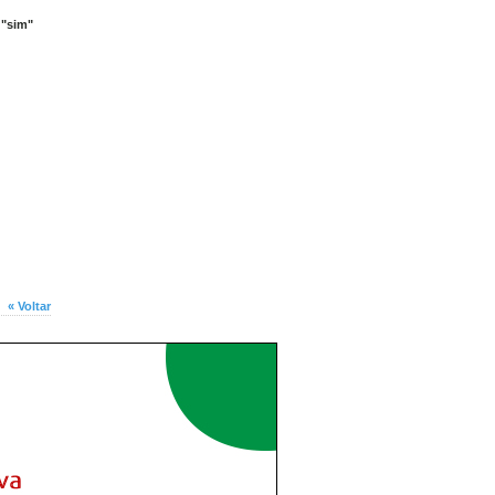
 "sim"
« Voltar