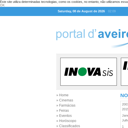
Este site utiliza determinadas tecnologias, como os cookies, no entanto, não utilizamos ess
OK
Saturday, 08 de August de 2026
02:09
NO
» Home
» Cinemas
20
» Farmácias
20
» Feiras
» Eventos
Jan
Jul
» Horóscopo
» Classificados
1