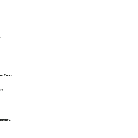
.
na Casa
em
imento.