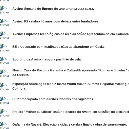
Aveiro: Semana do Enterro do ano arranca esta sexta.
Aveiro: PS celebra 45 anos com debate entre fundadores.
Aveiro: Empresas tecnológicas da área da saúde apresentam-se em Coimbra
BE preocupado com matilha de cães ao abandono em Cacia.
Sporting de Aveiro inaugura pavilhão de vela.
Ílhavo: Casa do Povo da Gafanha e CulturAlb apresenta "Romeu e Julietas" 
da Cultura.
Exposição sobre Egas Moniz marca World Health Summit Regional Meeting 
Coimbra.
PCP preocupado com direitos laborais dos vigilantes.
Projeto "Melhor eucalipto" está no distrito de Aveiro em sessões de esclarec
Gafanha da Nazaré: Elevação a cidade celebra final da obra de saneamento.