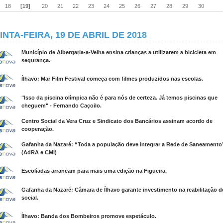
18
[19]
20
21
22
23
24
25
26
27
28
29
30
INTA-FEIRA, 19 DE ABRIL DE 2018
Município de Albergaria-a-Velha ensina crianças a utilizarem a bicicleta em
segurança.
Ílhavo: Mar Film Festival começa com filmes produzidos nas escolas.
"Isso da piscina olímpica não é para nós de certeza. Já temos piscinas que
cheguem" - Fernando Caçoilo.
Centro Social da Vera Cruz e Sindicato dos Bancários assinam acordo de
cooperação.
Gafanha da Nazaré: “Toda a população deve integrar a Rede de Saneamento”
(AdRA e CMI)
Escolíadas arrancam para mais uma edição na Figueira.
Gafanha da Nazaré: Câmara de Ílhavo garante investimento na reabilitação d
social.
Ílhavo: Banda dos Bombeiros promove espetáculo.