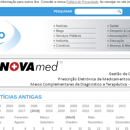
a informação para outros fins. Consulte a nossa
Política de Privacidade
. Ao navegar no site es
PESQUISAR
» Notícias
» Saúde
» Blogs
» Desporto & L
» Serviços Públicos
» Associações C
» Indústria
» Educação
» Comércio
» Museus & Mo
TÍCIAS ANTIGAS
03
2004
2005
2006
2007
2008
2009
2010
2011
2012
2013
15
2016
2017
[2018]
2019
2020
2021
2022
2023
2024
eiro
Fevereiro
Março
[Abril]
Maio
Junho
ho
Agosto
Setembro
Outubro
Novembro
Dezembr
2
3
4
5
6
7
8
9
10
11
12
13
14
15