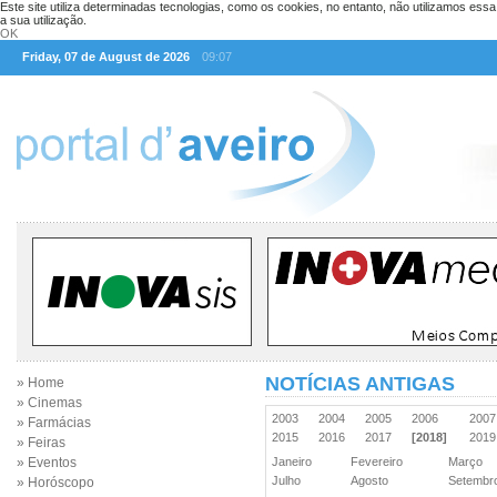
Este site utiliza determinadas tecnologias, como os cookies, no entanto, não utilizamos ess
a sua utilização.
OK
Friday, 07 de August de 2026
09:07
NOTÍCIAS ANTIGAS
» Home
» Cinemas
2003
2004
2005
2006
200
» Farmácias
2015
2016
2017
[2018]
201
» Feiras
» Eventos
Janeiro
Fevereiro
Março
Julho
Agosto
Setemb
» Horóscopo