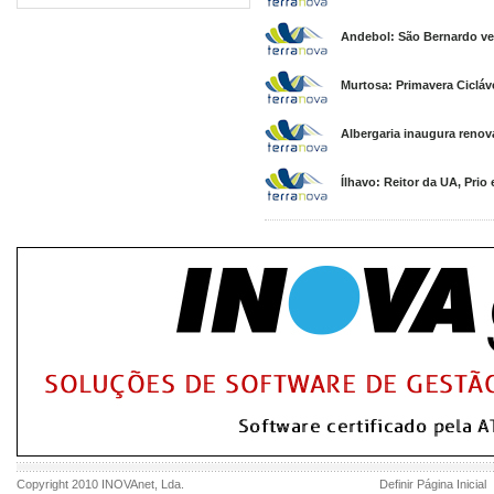
Andebol: São Bernardo venc
Murtosa: Primavera Cicláve
Albergaria inaugura renov
Ílhavo: Reitor da UA, Pri
Copyright 2010
INOVAnet
, Lda.
Definir Página Inicial