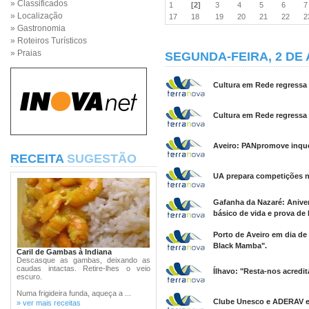
» Classificados
1
[2]
3
4
5
6
» Localização
17
18
19
20
21
22
» Gastronomia
» Roteiros Turísticos
» Praias
SEGUNDA-FEIRA, 2 DE 
Cultura em Rede regressa 
Cultura em Rede regressa 
Aveiro: PANpromove inquér
RECEITA
SUGESTÃO
UA prepara competições na
Gafanha da Nazaré: Anive
básico de vida e prova de
Porto de Aveiro em dia de 
Black Mamba".
Caril de Gambas à Indiana
Descasque as gambas, deixando as
caudas intactas. Retire-lhes o veio
Ílhavo: "Resta-nos acredit
escuro.
Numa frigideira funda, aqueça a ...
Clube Unesco e ADERAV em
» ver mais receitas