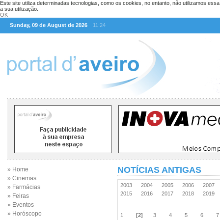
Este site utiliza determinadas tecnologias, como os cookies, no entanto, não utilizamos ess
a sua utilização.
OK
Sunday, 09 de August de 2026
11:24
NOTÍCIAS ANTIGAS
» Home
» Cinemas
2003
2004
2005
2006
2007
» Farmácias
2015
2016
2017
2018
2019
» Feiras
» Eventos
» Horóscopo
1
[2]
3
4
5
6