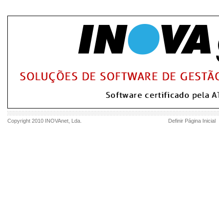
Copyright 2010
INOVAnet
, Lda.
Definir Página Inicial