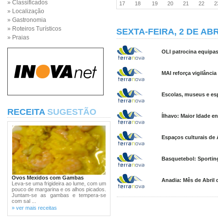
» Classificados
17
18
19
20
21
22
» Localização
» Gastronomia
» Roteiros Turísticos
SEXTA-FEIRA, 2 DE ABR
» Praias
OLI patrocina equipa
MAI reforça vigilância
Escolas, museus e es
RECEITA
SUGESTÃO
Ílhavo: Maior Idade en
Espaços culturais de 
Basquetebol: Sporting
Ovos Mexidos com Gambas
Anadia: Mês de Abril d
Leva-se uma frigideira ao lume, com um
pouco de margarina e os alhos picados.
Juntam-se as gambas e tempera-se
com sal ...
» ver mais receitas