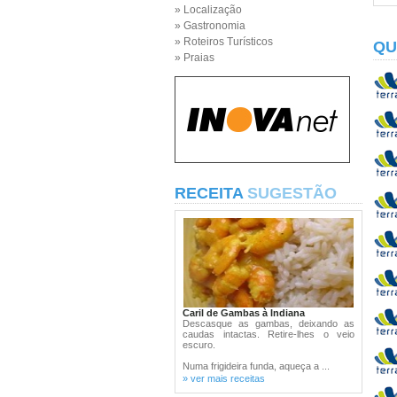
» Localização
» Gastronomia
» Roteiros Turísticos
QU
» Praias
RECEITA
SUGESTÃO
Caril de Gambas à Indiana
Descasque as gambas, deixando as
caudas intactas. Retire-lhes o veio
escuro.
Numa frigideira funda, aqueça a ...
» ver mais receitas