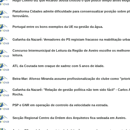
Hugo Coelho diz que Ricardo Sousa criticou o que pouco tempo antes elogi
Plataforma Cidades admite dificuldade para consensualizar posição sobre p
ferroviário.
Portugal entre os bons exemplos da UE na gestão da água.
Gafanha da Nazaré: Vereadores do PS registam fracasso na reabilitação urba
Concurso Intermunicipal de Leitura da Região de Aveiro escolhe os melhore
leitura.
ATL da Coutada tem craque de xadrez com 5 anos de idade.
Beira-Mar: Afonso Miranda assume profissionalização do clube como "priori
Gafanha da Nazaré: "Relação de gestão política não tem sido fácil" - Carlos
Rocha.
PSP e GNR em operação de controlo da velocidade na estrada.
Secção Regional Centro da Ordem dos Arquitetos fica sedeada em Aveiro.