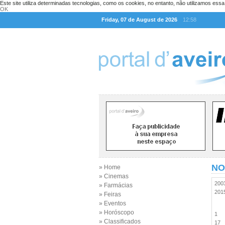
Este site utiliza determinadas tecnologias, como os cookies, no entanto, não utilizamos ess
OK
Friday, 07 de August de 2026
12:58
NO
» Home
» Cinemas
20
» Farmácias
20
» Feiras
» Eventos
» Horóscopo
1
» Classificados
17