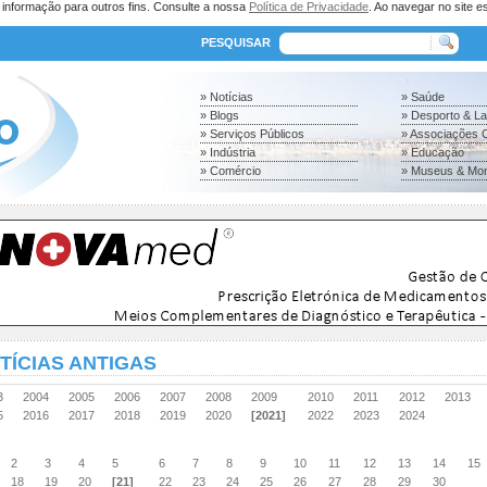
a informação para outros fins. Consulte a nossa
Política de Privacidade
. Ao navegar no site es
PESQUISAR
» Notícias
» Saúde
» Blogs
» Desporto & L
» Serviços Públicos
» Associações C
» Indústria
» Educação
» Comércio
» Museus & Mo
TÍCIAS ANTIGAS
03
2004
2005
2006
2007
2008
2009
2010
2011
2012
2013
15
2016
2017
2018
2019
2020
[2021]
2022
2023
2024
2
3
4
5
6
7
8
9
10
11
12
13
14
15
18
19
20
[21]
22
23
24
25
26
27
28
29
30