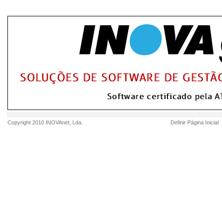
Copyright 2010
INOVAnet
, Lda.
Definir Página Inicial