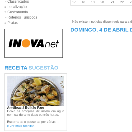
» Classificados
17
18
19
20
21
22
» Localização
» Gastronomia
» Roteiros Turísticos
Não existem notícias disponíveis para a d
» Praias
DOMINGO, 4 DE ABRIL 
RECEITA
SUGESTÃO
Amêijoas à Bulhão Pato
Deixe as amêijoas de molho em água
com sal durante duas ou três horas.
Escorra-as e passe-as por várias ...
» ver mais receitas