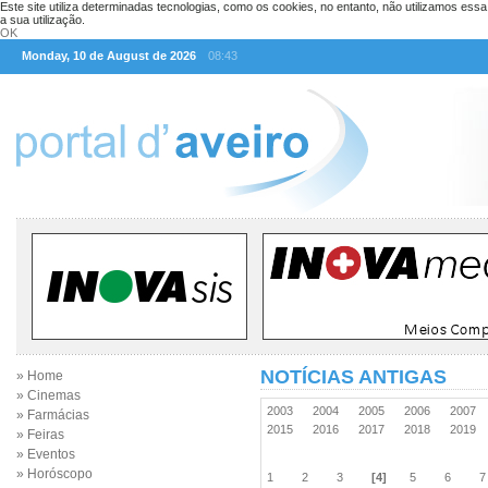
Este site utiliza determinadas tecnologias, como os cookies, no entanto, não utilizamos ess
a sua utilização.
OK
Monday, 10 de August de 2026
08:43
NOTÍCIAS ANTIGAS
» Home
» Cinemas
2003
2004
2005
2006
2007
» Farmácias
2015
2016
2017
2018
2019
» Feiras
» Eventos
» Horóscopo
1
2
3
[4]
5
6