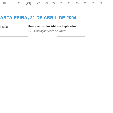
18
19
20
[21]
22
23
24
25
26
27
28
29
30
ARTA-FEIRA, 21 DE ABRIL DE 2004
Pelo menos oito árbitros implicados
PJ - Operação "Apito de Ouro"