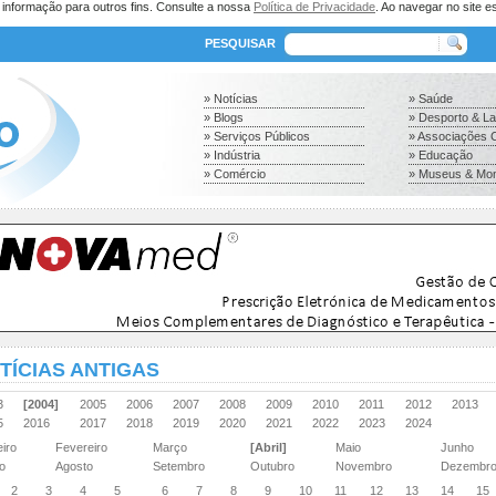
a informação para outros fins. Consulte a nossa
Política de Privacidade
. Ao navegar no site es
PESQUISAR
» Notícias
» Saúde
» Blogs
» Desporto & L
» Serviços Públicos
» Associações C
» Indústria
» Educação
» Comércio
» Museus & Mo
TÍCIAS ANTIGAS
03
[2004]
2005
2006
2007
2008
2009
2010
2011
2012
2013
15
2016
2017
2018
2019
2020
2021
2022
2023
2024
eiro
Fevereiro
Março
[Abril]
Maio
Junho
ho
Agosto
Setembro
Outubro
Novembro
Dezembr
2
3
4
5
6
7
8
9
10
11
12
13
14
15