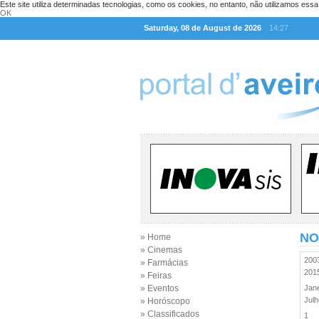
Este site utiliza determinadas tecnologias, como os cookies, no entanto, não utilizamos ess
OK
Saturday, 08 de August de 2026
14:27
NO
» Home
» Cinemas
20
» Farmácias
20
» Feiras
» Eventos
Jan
Jul
» Horóscopo
» Classificados
1