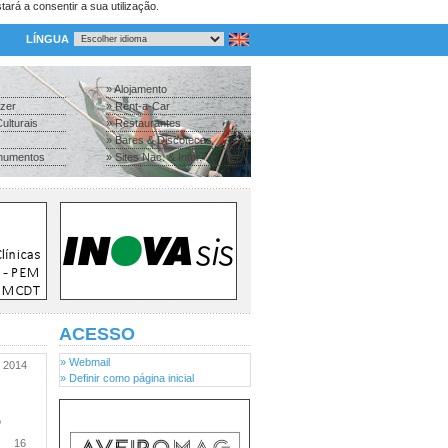
tará a consentir a sua utilização.
LÍNGUA
» Alojamento
azer
» Rent-a-Car
ulturais
» Restaurantes
» Bares & Discotecas
numentos
» Sites Nac. & Inter.
ACESSO
» Webmail
2014
» Definir como página inicial
o
16