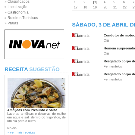
» Classificados
1
2
[3]
4
5
6
» Localização
17
18
19
20
21
22
» Gastronomia
» Roteiros Turísticos
» Praias
SÁBADO, 3 DE ABRIL D
Condutor de motocic
Oiã
Homem surpreendid
Oiã
Resgatado corpo de
Fermentelos
RECEITA
SUGESTÃO
Resgatado corpo de
Fermentelos
Amêijoas com Presunto e Salsa
Lave as amêijoas e deixe-as de molho
em água e sal, dentro do frigorífico, de
um dia para o outro.
No dia ...
» ver mais receitas