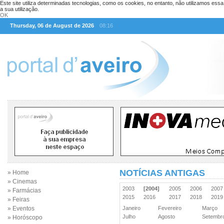
Este site utiliza determinadas tecnologias, como os cookies, no entanto, não utilizamos ess
a sua utilização.
OK
Thursday, 06 de August de 2026
08:16
NOTÍCIAS ANTIGAS
» Home
» Cinemas
2003
[2004]
2005
2006
200
» Farmácias
2015
2016
2017
2018
201
» Feiras
» Eventos
Janeiro
Fevereiro
Março
Julho
Agosto
Setemb
» Horóscopo