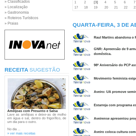
» Classificados
1
2
[3]
4
5
6
» Localização
17
18
19
20
21
22
» Gastronomia
» Roteiros Turísticos
» Praias
QUARTA-FEIRA, 3 DE A
Raul Martins abandona o P
GNR: Apreensão de 9 arma
doméstica.
98º Aniversário do PCP as
RECEITA
SUGESTÃO
Movimento feminista exige
Aveiro: UA promove semin
Estarreja com programa es
Amêijoas com Presunto e Salsa
Lave as amêijoas e deixe-as de molho
em água e sal, dentro do frigorífico, de
Aveirense apresentou pro
um dia para o outro.
No dia ...
Aveiro coloca cultura com
» ver mais receitas