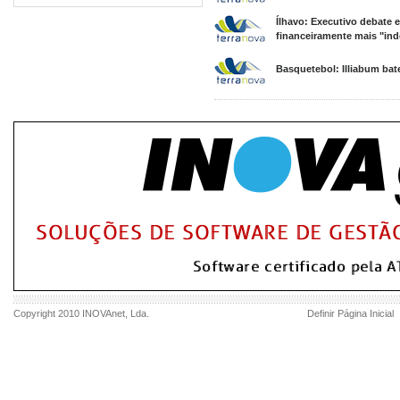
Ílhavo: Executivo debate 
financeiramente mais "ind
Basquetebol: Illiabum bate
Copyright 2010
INOVAnet
, Lda.
Definir Página Inicial