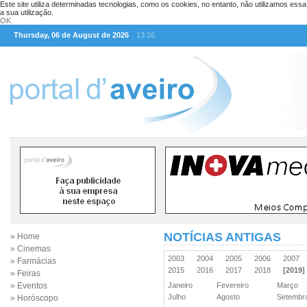
Este site utiliza determinadas tecnologias, como os cookies, no entanto, não utilizamos ess
a sua utilização.
OK
Thursday, 06 de August de 2026
13:26
NOTÍCIAS ANTIGAS
» Home
» Cinemas
2003
2004
2005
2006
2007
» Farmácias
2015
2016
2017
2018
[2019]
» Feiras
» Eventos
Janeiro
Fevereiro
Março
Julho
Agosto
Setemb
» Horóscopo