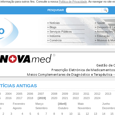
a informação para outros fins. Consulte a nossa
Política de Privacidade
. Ao navegar no site es
PESQUISAR
» Notícias
» Saúde
» Blogs
» Desporto & L
» Serviços Públicos
» Associações C
» Indústria
» Educação
» Comércio
» Museus & Mo
TÍCIAS ANTIGAS
03
2004
2005
2006
2007
2008
2009
2010
2011
2012
2013
15
2016
2017
2018
[2019]
2020
2021
2022
2023
2024
eiro
Fevereiro
Março
[Abril]
Maio
Junho
ho
Agosto
Setembro
Outubro
Novembro
Dezembr
2
3
4
5
6
7
8
9
10
11
12
13
14
15