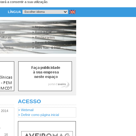
tará a consentir a sua utilização.
LÍNGUA
» Alojamento
azer
» Rent-a-Car
ulturais
» Restaurantes
» Bares & Discotecas
numentos
» Sites Nac. & Inter.
ACESSO
» Webmail
2014
» Definir como página inicial
o
16