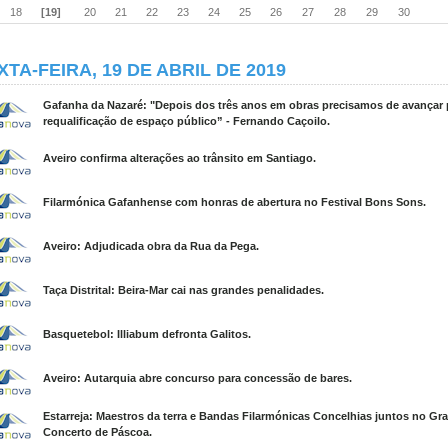
18
[19]
20
21
22
23
24
25
26
27
28
29
30
XTA-FEIRA, 19 DE ABRIL DE 2019
Gafanha da Nazaré: "Depois dos três anos em obras precisamos de avançar 
requalificação de espaço público” - Fernando Caçoilo.
Aveiro confirma alterações ao trânsito em Santiago.
Filarmónica Gafanhense com honras de abertura no Festival Bons Sons.
Aveiro: Adjudicada obra da Rua da Pega.
Taça Distrital: Beira-Mar cai nas grandes penalidades.
Basquetebol: Illiabum defronta Galitos.
Aveiro: Autarquia abre concurso para concessão de bares.
Estarreja: Maestros da terra e Bandas Filarmónicas Concelhias juntos no Gr
Concerto de Páscoa.