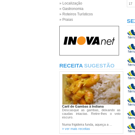
» Localização
17
» Gastronomia
» Roteiros Turísticos
» Praias
SE
RECEITA
SUGESTÃO
Caril de Gambas à Indiana
Descasque as gambas, deixando as
caudas intactas. Retire-lhes o veio
escuro.
Numa frigideira funda, aqueça a ...
» ver mais receitas