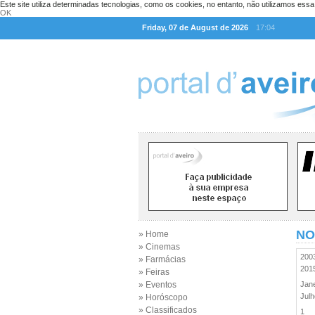
Este site utiliza determinadas tecnologias, como os cookies, no entanto, não utilizamos ess
OK
Friday, 07 de August de 2026
17:04
NO
» Home
» Cinemas
20
» Farmácias
20
» Feiras
» Eventos
Jan
Jul
» Horóscopo
» Classificados
1