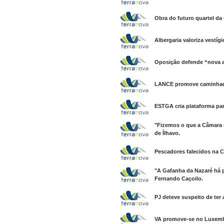
Obra do futuro quartel d
Albergaria valoriza vestí
Oposição defende “nova a
LANCE promove caminhada
ESTGA cria plataforma par
"Fizemos o que a Câmara 
de Ílhavo.
Pescadores falecidos na Co
"A Gafanha da Nazaré há p
Fernando Caçoilo.
PJ deteve suspeito de ter
VA promove-se no Luxem