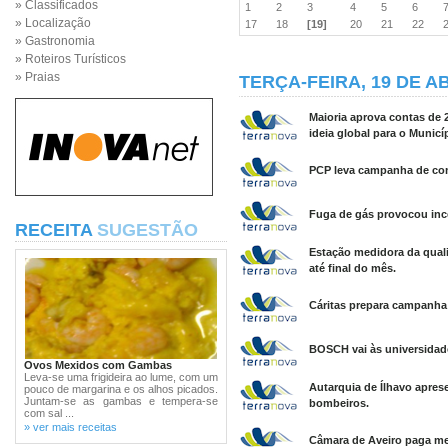
» Classificados
1
2
3
4
5
6
» Localização
17
18
[19]
20
21
22
» Gastronomia
» Roteiros Turísticos
» Praias
TERÇA-FEIRA, 19 DE AB
Maioria aprova contas de 2
ideia global para o Municí
PCP leva campanha de comb
Fuga de gás provocou incê
RECEITA
SUGESTÃO
Estação medidora da quali
até final do mês.
Cáritas prepara campanha 
BOSCH vai às universidade
Ovos Mexidos com Gambas
Leva-se uma frigideira ao lume, com um
Autarquia de Ílhavo apres
pouco de margarina e os alhos picados.
Juntam-se as gambas e tempera-se
bombeiros.
com sal ...
» ver mais receitas
Câmara de Aveiro paga met