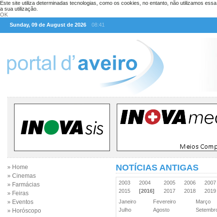
Este site utiliza determinadas tecnologias, como os cookies, no entanto, não utilizamos ess
a sua utilização.
OK
Sunday, 09 de August de 2026
08:41
NOTÍCIAS ANTIGAS
» Home
» Cinemas
2003
2004
2005
2006
200
» Farmácias
2015
[2016]
2017
2018
201
» Feiras
» Eventos
Janeiro
Fevereiro
Março
Julho
Agosto
Setemb
» Horóscopo