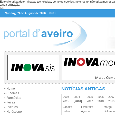
Este site utiliza determinadas tecnologias, como os cookies, no entanto, não utilizamos ess
a sua utilização.
OK
Sunday, 09 de August de 2026
10:03
NOTÍCIAS ANTIGAS
» Home
» Cinemas
2003
2004
2005
2006
200
» Farmácias
2015
[2016]
2017
2018
201
» Feiras
» Eventos
Janeiro
Fevereiro
Março
Julho
Agosto
Setemb
» Horóscopo