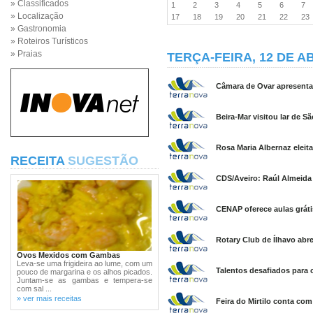
» Classificados
1
2
3
4
5
6
7
» Localização
17
18
19
20
21
22
2
» Gastronomia
» Roteiros Turísticos
» Praias
TERÇA-FEIRA, 12 DE AB
Câmara de Ovar apresenta 
Beira-Mar visitou lar de S
Rosa Maria Albernaz eleit
RECEITA
SUGESTÃO
CDS/Aveiro: Raúl Almeida d
CENAP oferece aulas grát
Rotary Club de Ílhavo abr
Ovos Mexidos com Gambas
Leva-se uma frigideira ao lume, com um
Talentos desafiados para 
pouco de margarina e os alhos picados.
Juntam-se as gambas e tempera-se
com sal ...
» ver mais receitas
Feira do Mirtilo conta co