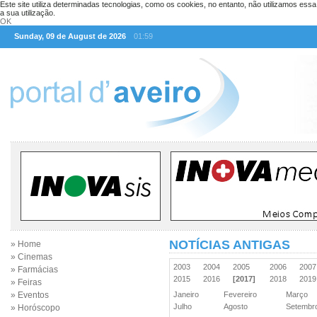
Este site utiliza determinadas tecnologias, como os cookies, no entanto, não utilizamos ess
a sua utilização.
OK
Sunday, 09 de August de 2026
01:59
NOTÍCIAS ANTIGAS
» Home
» Cinemas
2003
2004
2005
2006
200
» Farmácias
2015
2016
[2017]
2018
201
» Feiras
» Eventos
Janeiro
Fevereiro
Março
Julho
Agosto
Setemb
» Horóscopo