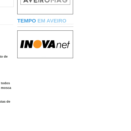
TEMPO
EM AVEIRO
to de
a todos
a mosca
stas de