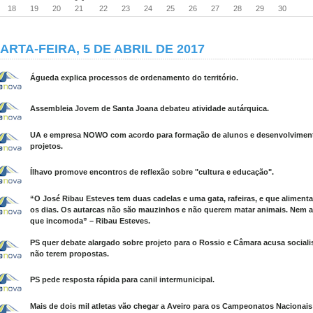
18
19
20
21
22
23
24
25
26
27
28
29
30
ARTA-FEIRA, 5 DE ABRIL DE 2017
Águeda explica processos de ordenamento do território.
Assembleia Jovem de Santa Joana debateu atividade autárquica.
UA e empresa NOWO com acordo para formação de alunos e desenvolvimen
projetos.
Ílhavo promove encontros de reflexão sobre "cultura e educação".
“O José Ribau Esteves tem duas cadelas e uma gata, rafeiras, e que aliment
os dias. Os autarcas não são mauzinhos e não querem matar animais. Nem 
que incomoda” – Ribau Esteves.
PS quer debate alargado sobre projeto para o Rossio e Câmara acusa sociali
não terem propostas.
PS pede resposta rápida para canil intermunicipal.
Mais de dois mil atletas vão chegar a Aveiro para os Campeonatos Nacionais