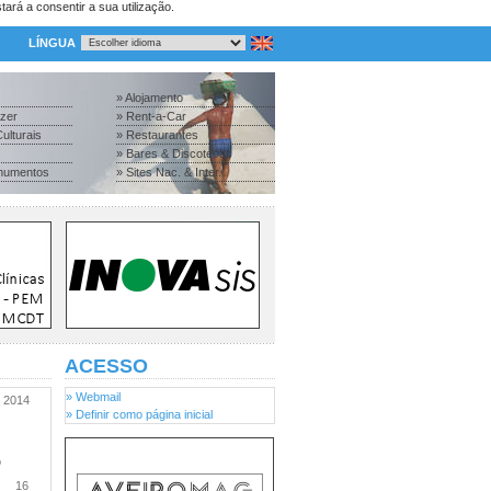
tará a consentir a sua utilização.
LÍNGUA
» Alojamento
azer
» Rent-a-Car
ulturais
» Restaurantes
» Bares & Discotecas
numentos
» Sites Nac. & Inter.
ACESSO
» Webmail
2014
» Definir como página inicial
o
16