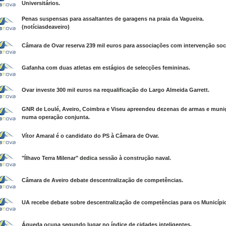
Universitários.
Penas suspensas para assaltantes de garagens na praia da Vagueira.
(notíciasdeaveiro)
Câmara de Ovar reserva 239 mil euros para associações com intervenção soci
Gafanha com duas atletas em estágios de selecções femininas.
Ovar investe 300 mil euros na requalificação do Largo Almeida Garrett.
GNR de Loulé, Aveiro, Coimbra e Viseu apreendeu dezenas de armas e muni
numa operação conjunta.
Vítor Amaral é o candidato do PS à Câmara de Ovar.
"Ílhavo Terra Milenar" dedica sessão à construção naval.
Câmara de Aveiro debate descentralização de competências.
UA recebe debate sobre descentralização de competências para os Municípi
Águeda ocupa segundo lugar no índice de cidades inteligentes.