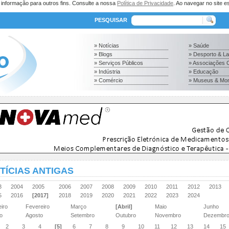
a informação para outros fins. Consulte a nossa
Política de Privacidade
. Ao navegar no site es
PESQUISAR
» Notícias
» Saúde
» Blogs
» Desporto & L
» Serviços Públicos
» Associações C
» Indústria
» Educação
» Comércio
» Museus & Mo
TÍCIAS ANTIGAS
03
2004
2005
2006
2007
2008
2009
2010
2011
2012
2013
15
2016
[2017]
2018
2019
2020
2021
2022
2023
2024
eiro
Fevereiro
Março
[Abril]
Maio
Junho
ho
Agosto
Setembro
Outubro
Novembro
Dezembr
2
3
4
[5]
6
7
8
9
10
11
12
13
14
15