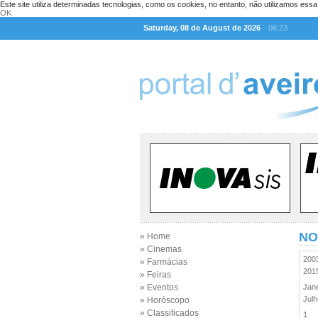
Este site utiliza determinadas tecnologias, como os cookies, no entanto, não utilizamos ess
OK
Saturday, 08 de August de 2026
06:23
NO
» Home
» Cinemas
20
» Farmácias
20
» Feiras
» Eventos
Jan
Jul
» Horóscopo
» Classificados
1