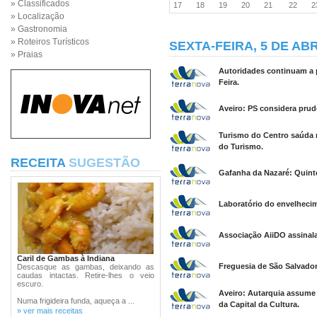
» Classificados
17
18
19
20
21
22
» Localização
» Gastronomia
» Roteiros Turísticos
SEXTA-FEIRA, 5 DE ABR
» Praias
Autoridades continuam a 
Feira.
Aveiro: PS considera prud
Turismo do Centro saúda 
do Turismo.
RECEITA
SUGESTÃO
Gafanha da Nazaré: Quint
Laboratório do envelhecim
Associação AiiDO assinala
Caril de Gambas à Indiana
Freguesia de São Salvad
Descasque as gambas, deixando as
caudas intactas. Retire-lhes o veio
escuro.
Aveiro: Autarquia assume
Numa frigideira funda, aqueça a ...
da Capital da Cultura.
» ver mais receitas