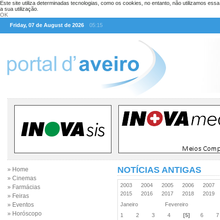
Este site utiliza determinadas tecnologias, como os cookies, no entanto, não utilizamos ess
a sua utilização.
OK
Friday, 07 de August de 2026
05:15
NOTÍCIAS ANTIGAS
» Home
» Cinemas
2003
2004
2005
2006
2007
» Farmácias
2015
2016
2017
2018
2019
» Feiras
» Eventos
Janeiro
Fevereiro
» Horóscopo
1
2
3
4
[5]
6