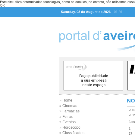
Este site utiliza determinadas tecnologias, como os cookies, no entanto, não utilizamos ess
OK
Saturday, 08 de August de 2026
01:26
NO
» Home
» Cinemas
20
» Farmácias
20
» Feiras
» Eventos
Jan
» Horóscopo
1
» Classificados
17