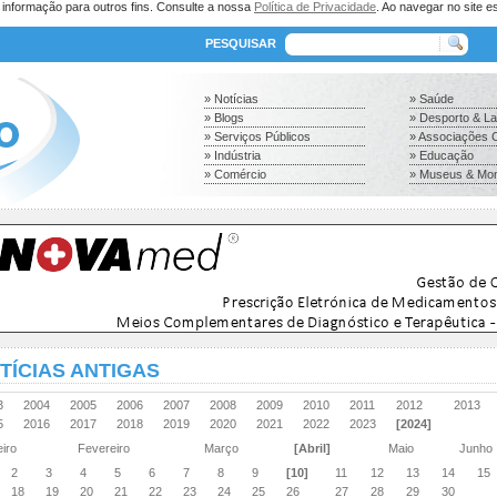
a informação para outros fins. Consulte a nossa
Política de Privacidade
. Ao navegar no site es
PESQUISAR
» Notícias
» Saúde
» Blogs
» Desporto & L
» Serviços Públicos
» Associações C
» Indústria
» Educação
» Comércio
» Museus & Mo
TÍCIAS ANTIGAS
03
2004
2005
2006
2007
2008
2009
2010
2011
2012
2013
15
2016
2017
2018
2019
2020
2021
2022
2023
[2024]
eiro
Fevereiro
Março
[Abril]
Maio
Junh
2
3
4
5
6
7
8
9
[10]
11
12
13
14
15
18
19
20
21
22
23
24
25
26
27
28
29
30