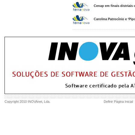
Cenap em finais distriais 
Carolina Patrocínio e ‘Pi
Copyright 2010
INOVAnet
, Lda.
Definir Página Inicial