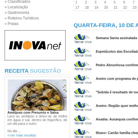
» Classificados
1
2
3
4
5
6
7
» Localização
17
18
19
20
21
22
2
» Gastronomia
» Roteiros Turísticos
» Praias
QUARTA-FEIRA, 10 DE 
Semana Santa assinalada 
Espetáculos das Escolíad
Pedro Abrunhosa confirma
RECEITA
SUGESTÃO
Aveiro com programa de p
"Subida é resultado de to
Aveiro: Região quer melho
Amêijoas com Presunto e Salsa
Lave as amêijoas e deixe-as de molho
Anadia: Autarquia confir
em água e sal, dentro do frigorífico, de
um dia para o outro.
No dia ...
Ilhavo: Cartão família che
» ver mais receitas