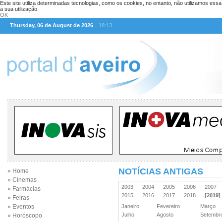
Este site utiliza determinadas tecnologias, como os cookies, no entanto, não utilizamos ess
a sua utilização.
OK
Thursday, 06 de August de 2026
18:13
NOTÍCIAS ANTIGAS
» Home
» Cinemas
2003
2004
2005
2006
2007
» Farmácias
2015
2016
2017
2018
[2019]
» Feiras
» Eventos
Janeiro
Fevereiro
Março
Julho
Agosto
Setemb
» Horóscopo