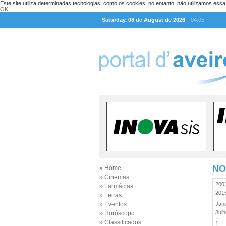
Este site utiliza determinadas tecnologias, como os cookies, no entanto, não utilizamos ess
OK
Saturday, 08 de August de 2026
04:05
NO
» Home
» Cinemas
20
» Farmácias
20
» Feiras
» Eventos
Jan
Jul
» Horóscopo
» Classificados
1