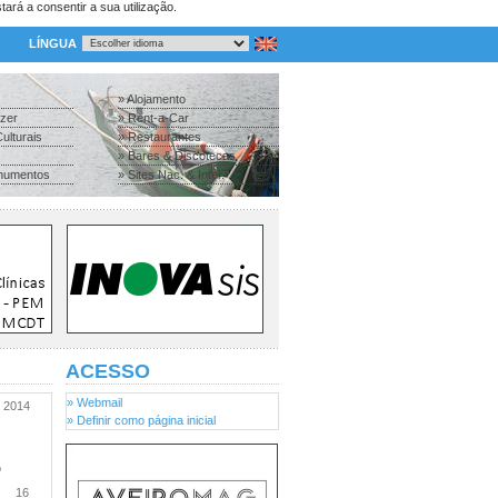
tará a consentir a sua utilização.
LÍNGUA
» Alojamento
azer
» Rent-a-Car
ulturais
» Restaurantes
» Bares & Discotecas
numentos
» Sites Nac. & Inter.
ACESSO
» Webmail
2014
» Definir como página inicial
o
16