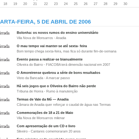
18
19
20
21
22
23
24
25
26
27
28
29
30
ARTA-FEIRA, 5 DE ABRIL DE 2006
Bolonha: os novos rumos do ensino universitário
Vila Nova de Monsarros - Anadia
O mau tempo vai manter-se até sexta- feira
Bom tempo chega sexta-feira, mas fica só durante fim-de-semana
Evento passa a realizar-se bianualmente
Oliveira do Bairro - FIACOBA terá dimensão nacional em 2007
O Amoreirense quebrou a série de bons resultados
Visto da Bancada - A marcar passo
Há seis jogos que o Oliveira do Bairro não perde
Tribuna de Honra - Rumo à manutenção
Termas de Vale da Mó — Anadia
Câmara de Anadia quer reforçar o caudal de água nas Termas
Comemorações de 18 a 21 de Maio
Vila Nova de Monsarros milenar
Com apresentação de um CD e livro
Silveiro - Cantares comemoraram 20 anos