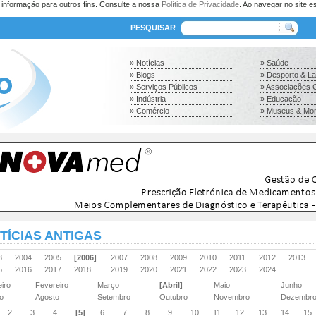
a informação para outros fins. Consulte a nossa
Política de Privacidade
. Ao navegar no site es
PESQUISAR
» Notícias
» Saúde
» Blogs
» Desporto & L
» Serviços Públicos
» Associações C
» Indústria
» Educação
» Comércio
» Museus & Mo
TÍCIAS ANTIGAS
03
2004
2005
[2006]
2007
2008
2009
2010
2011
2012
2013
15
2016
2017
2018
2019
2020
2021
2022
2023
2024
eiro
Fevereiro
Março
[Abril]
Maio
Junho
ho
Agosto
Setembro
Outubro
Novembro
Dezembr
2
3
4
[5]
6
7
8
9
10
11
12
13
14
15