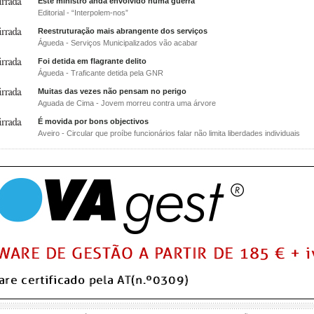
Este ministro anda envolvido numa guerra
Editorial - “Interpolem-nos”
Reestruturação mais abrangente dos serviços
Águeda - Serviços Municipalizados vão acabar
Foi detida em flagrante delito
Águeda - Traficante detida pela GNR
Muitas das vezes não pensam no perigo
Aguada de Cima - Jovem morreu contra uma árvore
É movida por bons objectivos
Aveiro - Circular que proíbe funcionários falar não limita liberdades individuais