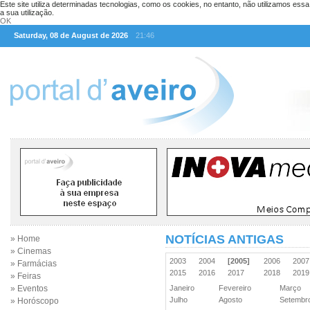
Este site utiliza determinadas tecnologias, como os cookies, no entanto, não utilizamos ess
a sua utilização.
OK
Saturday, 08 de August de 2026
21:46
NOTÍCIAS ANTIGAS
» Home
» Cinemas
2003
2004
[2005]
2006
200
» Farmácias
2015
2016
2017
2018
201
» Feiras
» Eventos
Janeiro
Fevereiro
Março
Julho
Agosto
Setemb
» Horóscopo