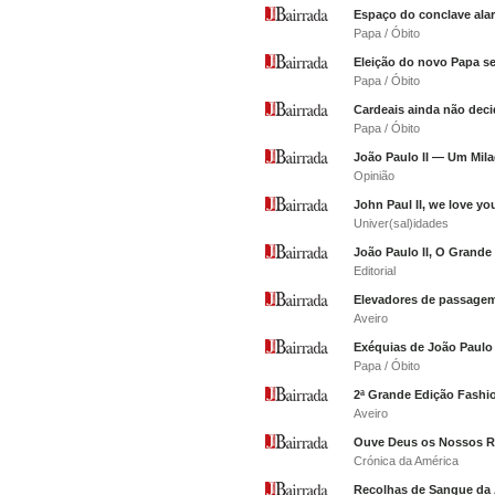
Espaço do conclave ala
Papa / Óbito
Eleição do novo Papa s
Papa / Óbito
Cardeais ainda não deci
Papa / Óbito
João Paulo II — Um Mila
Opinião
John Paul II, we love yo
Univer(sal)idades
João Paulo II, O Grande
Editorial
Elevadores de passagem 
Aveiro
Exéquias de João Paulo 
Papa / Óbito
2ª Grande Edição Fashi
Aveiro
Ouve Deus os Nossos 
Crónica da América
Recolhas de Sangue d