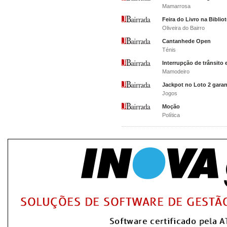
Mamarrosa
Feira do Livro na Bibli
Oliveira do Bairro
Cantanhede Open
Ténis
Interrupção de trânsito
Mamodeiro
Jackpot no Loto 2 gara
Jogos
Moção
Política