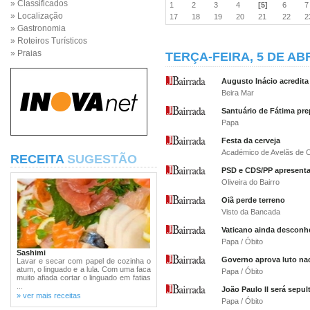
» Classificados
1
2
3
4
[5]
6
» Localização
17
18
19
20
21
22
» Gastronomia
» Roteiros Turísticos
» Praias
TERÇA-FEIRA, 5 DE ABR
Augusto Inácio acredit
Beira Mar
Santuário de Fátima pre
Papa
Festa da cerveja
Académico de Avelãs de 
RECEITA
SUGESTÃO
PSD e CDS/PP apresentam
Oliveira do Bairro
Oiã perde terreno
Visto da Bancada
Vaticano ainda desconh
Papa / Óbito
Sashimi
Governo aprova luto naci
Lavar e secar com papel de cozinha o
atum, o linguado e a lula. Com uma faca
Papa / Óbito
muito afiada cortar o linguado em fatias
...
João Paulo II será sepul
» ver mais receitas
Papa / Óbito