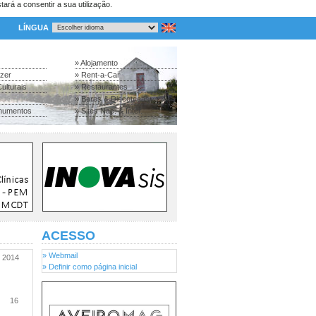
tará a consentir a sua utilização.
LÍNGUA
» Alojamento
azer
» Rent-a-Car
ulturais
» Restaurantes
» Bares & Discotecas
numentos
» Sites Nac. & Inter.
ACESSO
» Webmail
2014
» Definir como página inicial
16