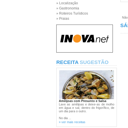
» Localização
» Gastronomia
» Roteiros Turísticos
Não e
» Praias
SÁ
RECEITA
SUGESTÃO
Amêijoas com Presunto e Salsa
Lave as amêijoas e deixe-as de molho
em água e sal, dentro do frigorífico, de
um dia para o outro.
No dia ...
» ver mais receitas