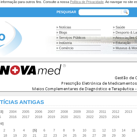
a informação para outros fins. Consulte a nossa
Política de Privacidade
. Ao navegar no site es
PESQUISAR
» Notícias
» Saúde
» Blogs
» Desporto & L
» Serviços Públicos
» Associações C
» Indústria
» Educação
» Comércio
» Museus & Mo
TÍCIAS ANTIGAS
03]
2004
2005
2006
2007
2008
2009
2010
2011
2012
2013
15
2016
2017
2018
2019
2020
2021
2022
2023
2024
il]
2
3
4
[5]
6
7
8
9
10
11
12
13
14
15
18
19
20
21
22
23
24
25
26
27
28
29
30