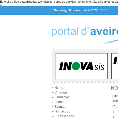
Este site utiliza determinadas tecnologias, como os cookies, no entanto, não utilizamos ess
OK
Thursday, 06 de August de 2026
22:23
NO
» Home
» Cinemas
[20
» Farmácias
20
» Feiras
» Eventos
[Abr
» Horóscopo
1
» Classificados
17