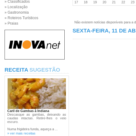
» Classificados
17
18
19
20
21
22
2
» Localização
» Gastronomia
» Roteiros Turísticos
Não existem notícias disponíveis para a d
» Praias
SEXTA-FEIRA, 11 DE AB
RECEITA
SUGESTÃO
Caril de Gambas à Indiana
Descasque as gambas, deixando as
caudas intactas. Retire-lhes o veio
escuro.
Numa frigideira funda, aqueça a ...
» ver mais receitas