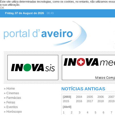
Este site utiliza determinadas tecnologias, como os cookies, no entanto, não utilizamos ess
a sua utilização.
OK
Friday, 07 de August de 2026
06:49
NOTÍCIAS ANTIGAS
» Home
» Cinemas
[2003]
2004
2005
2006
200
» Farmácias
2015
2016
2017
2018
201
» Feiras
» Eventos
[Abril]
» Horóscopo
1
2
3
4
5
6
7