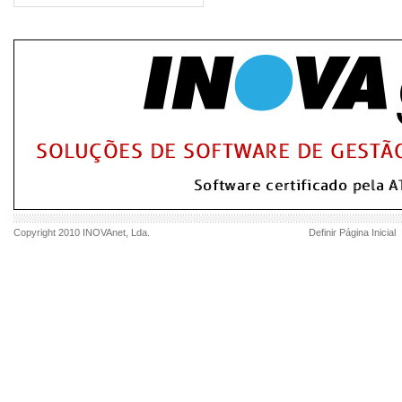
Copyright 2010
INOVAnet
, Lda.
Definir Página Inicial