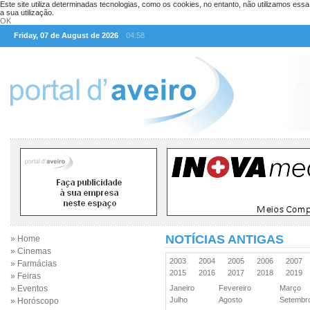
Este site utiliza determinadas tecnologias, como os cookies, no entanto, não utilizamos ess
a sua utilização.
OK
Friday, 07 de August de 2026
04:58
NOTÍCIAS ANTIGAS
» Home
» Cinemas
2003
2004
2005
2006
2007
» Farmácias
2015
2016
2017
2018
2019
» Feiras
» Eventos
Janeiro
Fevereiro
Março
Julho
Agosto
Setemb
» Horóscopo