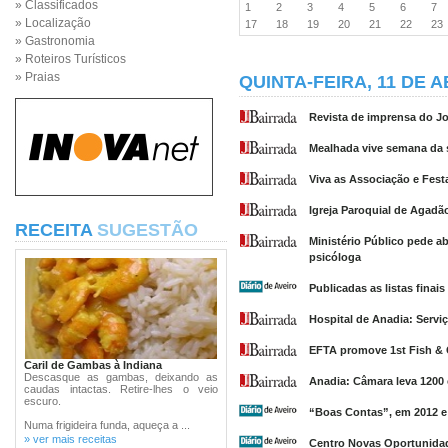
» Classificados
1
2
3
4
5
6
7
» Localização
17
18
19
20
21
22
2
» Gastronomia
» Roteiros Turísticos
» Praias
QUINTA-FEIRA, 11 DE A
Revista de imprensa do Jor
Mealhada vive semana da s
Viva as Associação e Fest
Igreja Paroquial de Agadão
RECEITA
SUGESTÃO
Ministério Público pede a
psicóloga
Publicadas as listas fina
Hospital de Anadia: Serviç
EFTA promove 1st Fish & 
Caril de Gambas à Indiana
Descasque as gambas, deixando as
Anadia: Câmara leva 1200 
caudas intactas. Retire-lhes o veio
escuro.
“Boas Contas”, em 2012 e
Numa frigideira funda, aqueça a ...
» ver mais receitas
Centro Novas Oportunidad