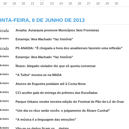
18
19
20
21
22
23
24
25
26
27
28
29
30
INTA-FEIRA, 6 DE JUNHO DE 2013
Anadia: Autarquia promove Municípios Sem Fronteiras
Estarreja: Vera Machado “faz história”
PS ANADIA: “É chegada a hora dos anadienses fazerem uma reflexão”
Estarreja: Vera Machado “faz história”
Ílhavo: Alegado violador diz que só queria conversar
“A Tulha” mostra-se na MADA
Alunos de Esgueira pedalam até à Costa Nova
CCI acolhe gala de entrega de prémios das Escolíadas
Parque Urbano recebe terceira edição do Festival de Pão-de-Ló de Ovar
“Um dia os réus serão vocês: o julgamento de Álvaro Cunhal”
“A música é a linguagem das emoções”
Vão-se os dedos ficam os… dedais