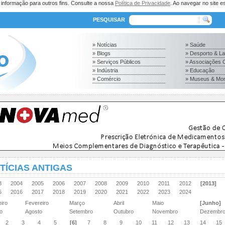
a informação para outros fins. Consulte a nossa
Política de Privacidade
. Ao navegar no site es
PESQUISAR
» Notícias
» Saúde
» Blogs
» Desporto & L
» Serviços Públicos
» Associações C
» Indústria
» Educação
» Comércio
» Museus & Mo
TÍCIAS ANTIGAS
03
2004
2005
2006
2007
2008
2009
2010
2011
2012
[2013]
15
2016
2017
2018
2019
2020
2021
2022
2023
2024
eiro
Fevereiro
Março
Abril
Maio
[Junho]
ho
Agosto
Setembro
Outubro
Novembro
Dezembr
2
3
4
5
[6]
7
8
9
10
11
12
13
14
15