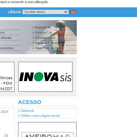
tará a consentir a sua utilização.
LÍNGUA
» Alojamento
azer
» Rent-a-Car
ulturais
» Restaurantes
» Bares & Discotecas
numentos
» Sites Nac. & Inter.
ACESSO
» Webmail
2014
» Definir como página inicial
o
16