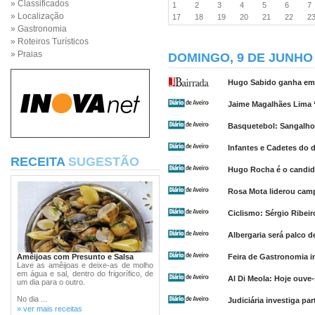
» Classificados
1
2
3
4
5
6
» Localização
17
18
19
20
21
22
2
» Gastronomia
» Roteiros Turísticos
» Praias
DOMINGO, 9 DE JUNHO 
Hugo Sabido ganha em V
Jaime Magalhães Lima 
Basquetebol: Sangalhos
Infantes e Cadetes do 
RECEITA
SUGESTÃO
Hugo Rocha é o candid
Rosa Mota liderou cam
Ciclismo: Sérgio Ribei
Albergaria será palco d
Amêijoas com Presunto e Salsa
Feira de Gastronomia 
Lave as amêijoas e deixe-as de molho
em água e sal, dentro do frigorífico, de
Al Di Meola: Hoje ouve-
um dia para o outro.
No dia ...
Judiciária investiga pa
» ver mais receitas