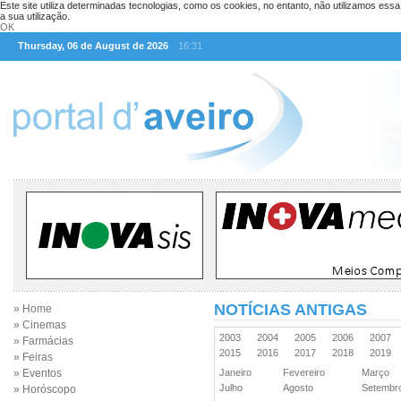
Este site utiliza determinadas tecnologias, como os cookies, no entanto, não utilizamos ess
a sua utilização.
OK
Thursday, 06 de August de 2026
16:31
NOTÍCIAS ANTIGAS
» Home
» Cinemas
2003
2004
2005
2006
2007
» Farmácias
2015
2016
2017
2018
2019
» Feiras
» Eventos
Janeiro
Fevereiro
Março
Julho
Agosto
Setemb
» Horóscopo