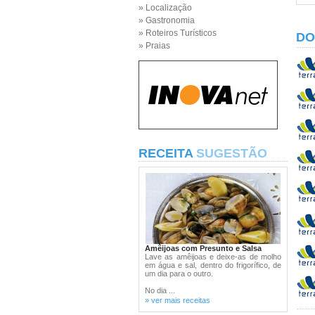
» Localização
» Gastronomia
» Roteiros Turísticos
DO
» Praias
RECEITA
SUGESTÃO
Amêijoas com Presunto e Salsa
Lave as amêijoas e deixe-as de molho
em água e sal, dentro do frigorífico, de
um dia para o outro.
No dia ...
» ver mais receitas