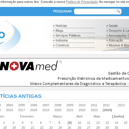
a informação para outros fins. Consulte a nossa
Política de Privacidade
. Ao navegar no site es
PESQUISAR
» Notícias
» Saúde
» Blogs
» Desporto & L
» Serviços Públicos
» Associações C
» Indústria
» Educação
» Comércio
» Museus & Mo
TÍCIAS ANTIGAS
03
2004
2005
2006
2007
2008
2009
2010
2011
2012
2013
15
2016
2017
2018
2019
2020
2021
2022
2023
[2024]
eiro
Fevereiro
Março
Abril
Maio
[Junho]
2
3
4
5
6
7
8
[9]
10
11
12
13
14
15
18
19
20
21
22
23
24
25
26
27
28
29
30