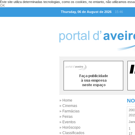
Este site utiliza determinadas tecnologias, como os cookies, no entanto, não utilizamos ess
OK
Thursday, 06 de August de 2026
15:46
NO
» Home
» Cinemas
20
» Farmácias
20
» Feiras
» Eventos
Jan
» Horóscopo
1
» Classificados
17