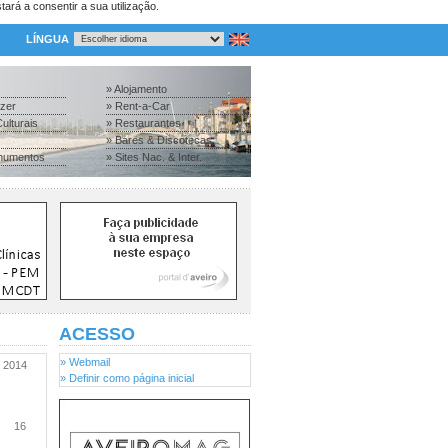
tará a consentir a sua utilização.
LÍNGUA
» Alojamento
azer
» Rent-a-Car
ulturais
» Restaurantes
» Bares & Discotecas
numentos
» Sites Nac. & Inter.
ACESSO
» Webmail
2014
» Definir como página inicial
16