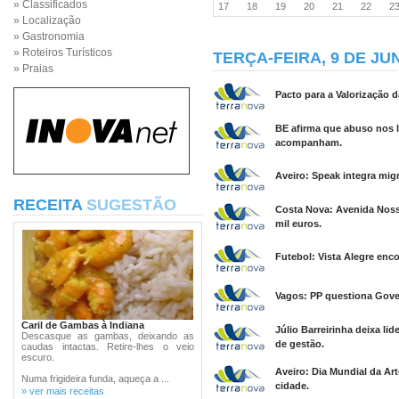
» Classificados
17
18
19
20
21
22
2
» Localização
» Gastronomia
» Roteiros Turísticos
TERÇA-FEIRA, 9 DE JU
» Praias
Pacto para a Valorização
BE afirma que abuso nos l
acompanham.
Aveiro: Speak integra migr
RECEITA
SUGESTÃO
Costa Nova: Avenida Noss
mil euros.
Futebol: Vista Alegre enco
Vagos: PP questiona Gove
Caril de Gambas à Indiana
Júlio Barreirinha deixa li
Descasque as gambas, deixando as
de gestão.
caudas intactas. Retire-lhes o veio
escuro.
Aveiro: Dia Mundial da Ar
Numa frigideira funda, aqueça a ...
cidade.
» ver mais receitas