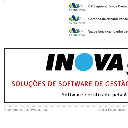
CP Esgueira: Jorge Caetan
Gafanha da Nazaré: Pesca
Vagos lança campanha ded
Copyright 2010
INOVAnet
, Lda.
Definir Página Inicial