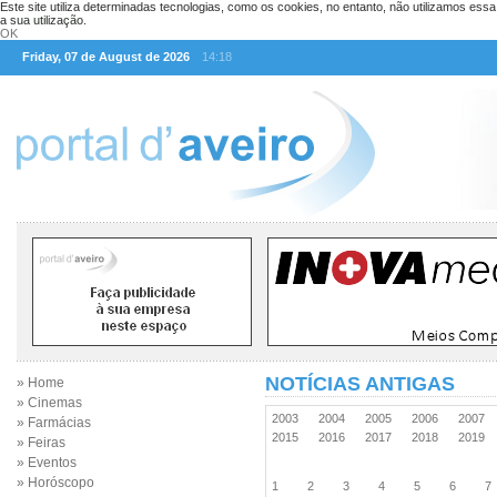
Este site utiliza determinadas tecnologias, como os cookies, no entanto, não utilizamos ess
a sua utilização.
OK
Friday, 07 de August de 2026
14:18
NOTÍCIAS ANTIGAS
» Home
» Cinemas
2003
2004
2005
2006
2007
» Farmácias
2015
2016
2017
2018
2019
» Feiras
» Eventos
» Horóscopo
1
2
3
4
5
6