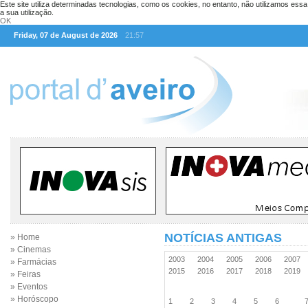
Este site utiliza determinadas tecnologias, como os cookies, no entanto, não utilizamos ess
a sua utilização.
OK
Friday, 07 de August de 2026
21:57
NOTÍCIAS ANTIGAS
» Home
» Cinemas
2003
2004
2005
2006
2007
» Farmácias
2015
2016
2017
2018
2019
» Feiras
» Eventos
» Horóscopo
1
2
3
4
5
6