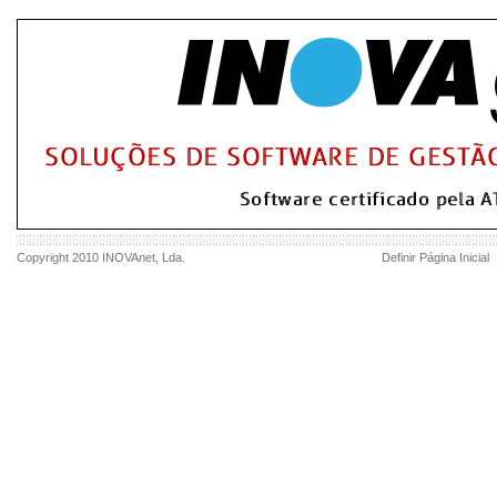
Copyright 2010
INOVAnet
, Lda.
Definir Página Inicial