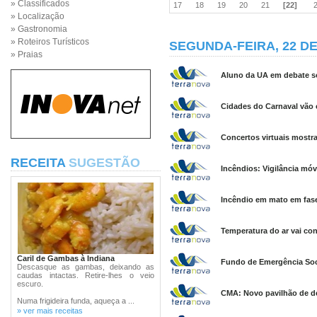
» Classificados
17
18
19
20
21
[22]
» Localização
» Gastronomia
» Roteiros Turísticos
SEGUNDA-FEIRA, 22 DE
» Praias
Aluno da UA em debate so
Cidades do Carnaval vão 
Concertos virtuais mostr
RECEITA
SUGESTÃO
Incêndios: Vigilância móv
Incêndio em mato em fase
Temperatura do ar vai cont
Caril de Gambas à Indiana
Fundo de Emergência Soci
Descasque as gambas, deixando as
caudas intactas. Retire-lhes o veio
escuro.
CMA: Novo pavilhão de de
Numa frigideira funda, aqueça a ...
» ver mais receitas