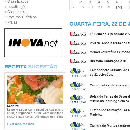
» Classificados
1
2
3
4
5
6
» Localização
17
18
19
20
21
[22]
» Gastronomia
» Roteiros Turísticos
» Praias
QUARTA-FEIRA, 22 DE 
1.ª Feira de Artesanato 
PSD de Anadia retira conf
Menos voluntários e meno
Diretório Habitação 2016
RECEITA
SUGESTÃO
Campeonato Mundial de Ori
de 21 seleções.
Caminhada solidária mar
Bolsa de Terras de Sever 
Mirtilo até domingo em Se
Sashimi
Lavar e secar com papel de cozinha o
Futebol de formação: AFA 
atum, o linguado e a lula. Com uma faca
Madeira.
muito afiada cortar o linguado em fatias
...
» ver mais receitas
Câmara da Murtosa entrega