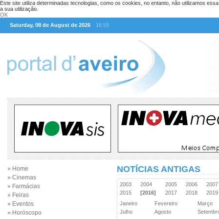
Este site utiliza determinadas tecnologias, como os cookies, no entanto, não utilizamos ess
a sua utilização.
OK
Saturday, 08 de August de 2026
16:55
NOTÍCIAS ANTIGAS
» Home
» Cinemas
2003
2004
2005
2006
200
» Farmácias
2015
[2016]
2017
2018
201
» Feiras
» Eventos
Janeiro
Fevereiro
Março
Julho
Agosto
Setemb
» Horóscopo