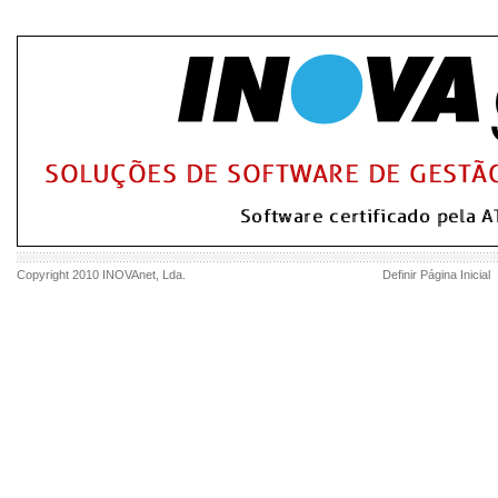
Copyright 2010
INOVAnet
, Lda.
Definir Página Inicial