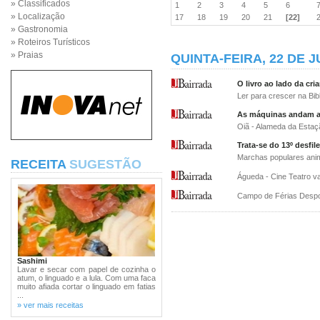
» Classificados
1
2
3
4
5
6
» Localização
17
18
19
20
21
[22]
» Gastronomia
» Roteiros Turísticos
» Praias
QUINTA-FEIRA, 22 DE 
O livro ao lado da cr
Ler para crescer na Bibl
As máquinas andam a 
Oiã - Alameda da Estaç
Trata-se do 13º desfile
Marchas populares anim
RECEITA
SUGESTÃO
Águeda - Cine Teatro va
Campo de Férias Desport
Sashimi
Lavar e secar com papel de cozinha o
atum, o linguado e a lula. Com uma faca
muito afiada cortar o linguado em fatias
...
» ver mais receitas