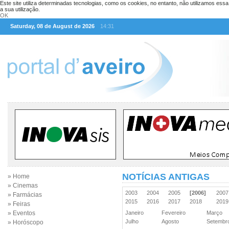
Este site utiliza determinadas tecnologias, como os cookies, no entanto, não utilizamos ess
a sua utilização.
OK
Saturday, 08 de August de 2026
14:31
NOTÍCIAS ANTIGAS
» Home
» Cinemas
2003
2004
2005
[2006]
200
» Farmácias
2015
2016
2017
2018
201
» Feiras
» Eventos
Janeiro
Fevereiro
Março
Julho
Agosto
Setemb
» Horóscopo