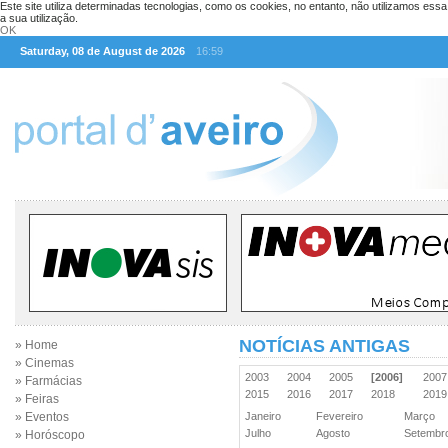
Este site utiliza determinadas tecnologias, como os cookies, no entanto, não utilizamos ess
a sua utilização.
OK
Saturday, 08 de August de 2026
16:59
NOTÍCIAS ANTIGAS
» Home
» Cinemas
2003
2004
2005
[2006]
200
» Farmácias
2015
2016
2017
2018
201
» Feiras
» Eventos
Janeiro
Fevereiro
Março
Julho
Agosto
Setemb
» Horóscopo