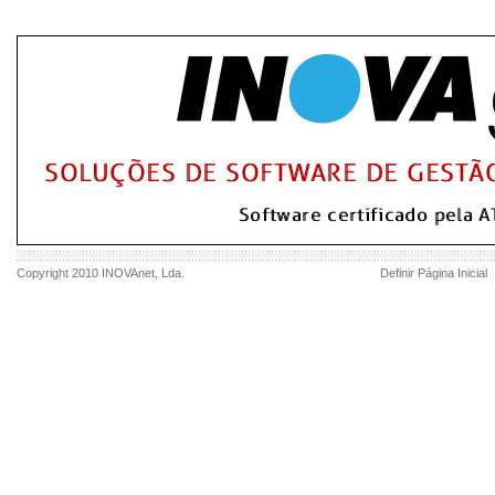
Copyright 2010
INOVAnet
, Lda.
Definir Página Inicial