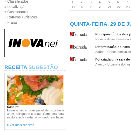
» Classificados
1
2
3
4
5
6
7
» Localização
17
18
19
20
21
22
2
» Gastronomia
» Roteiros Turísticos
» Praias
QUINTA-FEIRA, 29 DE 
Principais títulos dos j
Revista de imprensa da 
Determinação do sexo 
Saúde - Crioestaminal an
Foi criada uma sala de 
Aveiro - Urgência do hos
RECEITA
SUGESTÃO
Sashimi
Lavar e secar com papel de cozinha o
atum, o linguado e a lula. Com uma faca
muito afiada cortar o linguado em fatias
...
» ver mais receitas