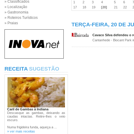
» Classificados
1
2
3
4
5
6
» Localização
17
18
19
[20]
21
22
» Gastronomia
» Roteiros Turísticos
» Praias
TERÇA-FEIRA, 20 DE J
Cavaco Silva defendeu o r
Cantanhede - Biocant Park 
RECEITA
SUGESTÃO
Caril de Gambas à Indiana
Descasque as gambas, deixando as
caudas intactas. Retire-lhes o veio
escuro.
Numa frigideira funda, aqueça a ...
» ver mais receitas