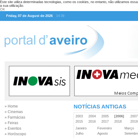
Este site utiliza determinadas tecnologias, como os cookies, no entanto, não utilizamos ess
a sua utilização.
OK
Friday, 07 de August de 2026
14:39
NOTÍCIAS ANTIGAS
» Home
» Cinemas
2003
2004
2005
[2006]
200
» Farmácias
2015
2016
2017
2018
201
» Feiras
» Eventos
Janeiro
Fevereiro
Março
Julho
Agosto
Setemb
» Horóscopo