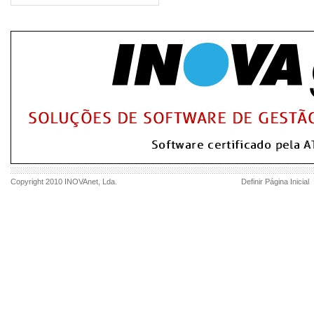
Copyright 2010
INOVAnet
, Lda.
Definir Página Inicial