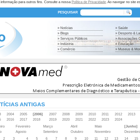
a informação para outros fins. Consulte a nossa
Política de Privacidade
. Ao navegar no site es
PESQUISAR
» Notícias
» Saúde
» Blogs
» Desporto & L
» Serviços Públicos
» Associações C
» Indústria
» Educação
» Comércio
» Museus & Mo
TÍCIAS ANTIGAS
03
2004
2005
[2006]
2007
2008
2009
2010
2011
2012
2013
15
2016
2017
2018
2019
2020
2021
2022
2023
2024
eiro
Fevereiro
Março
Abril
Maio
[Junho]
ho
Agosto
Setembro
Outubro
Novembro
Dezembr
2
3
4
5
6
7
8
9
10
11
12
13
14
15