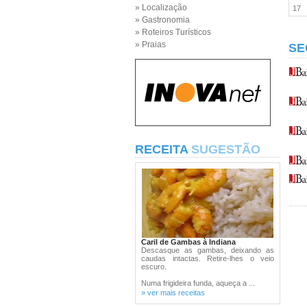
» Localização
17
» Gastronomia
» Roteiros Turísticos
» Praias
SE
RECEITA
SUGESTÃO
Caril de Gambas à Indiana
Descasque as gambas, deixando as
caudas intactas. Retire-lhes o veio
escuro.
Numa frigideira funda, aqueça a ...
» ver mais receitas