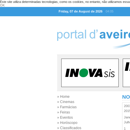
Este site utiliza determinadas tecnologias, como os cookies, no entanto, não utilizamos ess
OK
Friday, 07 de August de 2026
04:05
NO
» Home
» Cinemas
20
» Farmácias
20
» Feiras
» Eventos
Jan
Jul
» Horóscopo
» Classificados
1