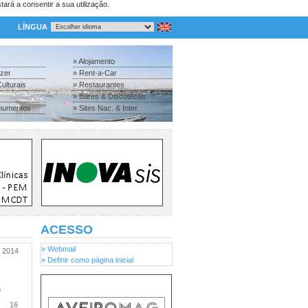
tará a consentir a sua utilização.
LÍNGUA
» Alojamento
azer
» Rent-a-Car
ulturais
» Restaurantes
» Bares & Discotecas
numentos
» Sites Nac. & Inter.
ACESSO
» Webmail
2014
» Definir como página inicial
o
16